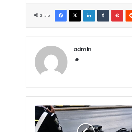
Facebook
X
LinkedIn
Tumblr
Pint
Share
admin
Website