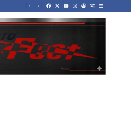
Facebook
X
YouTube
Instagram
Log In
Random Article
Sidebar
Ισραήλ: Ο στρατός θα συνεχίσει «να δρα προληπτικά» στη Γάζα, λέει ο αρχηγός του γενικού επιτελείου