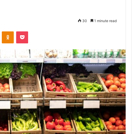
30
1 minute read
VKontakte
Odnoklassniki
Pocket