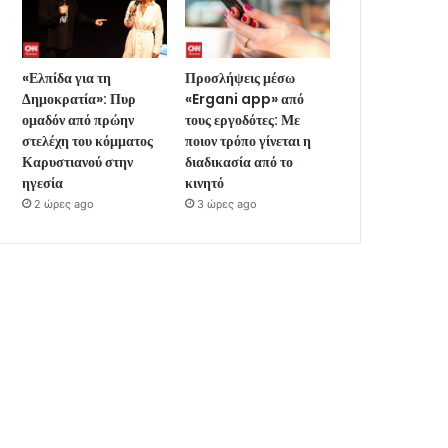
«Ελπίδα για τη
Προσλήψεις μέσω
Δημοκρατία»: Πυρ
«Ergani app» από
ομαδόν από πρώην
τους εργοδότες: Με
στελέχη του κόμματος
ποιον τρόπο γίνεται η
Καρυστιανού στην
διαδικασία από το
ηγεσία
κινητό
2 ώρες ago
3 ώρες ago