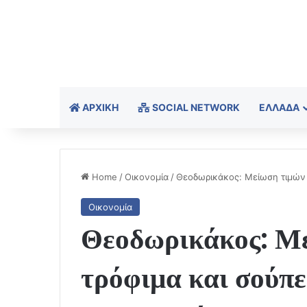
ΑΡΧΙΚΉ
SOCIAL NETWORK
ΕΛΛΆΔΑ
Home
/
Οικονομία
/
Θεοδωρικάκος: Μείωση τιμών 
Οικονομία
Θεοδωρικάκος: Με
τρόφιμα και σούπ