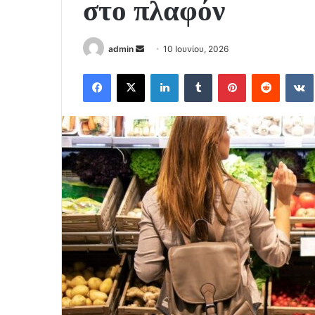
στο πλαφόν
Send
admin
10 Ιουνίου, 2026
an
Facebook
X
LinkedIn
Tumblr
Pinterest
Reddit
email