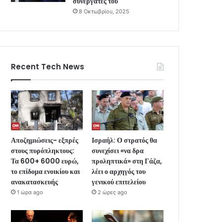
συνεργάτες του
8 Οκτωβρίου, 2025
Recent Tech News
Αποζημιώσεις- εξπρές
Ισραήλ: Ο στρατός θα
στους πυρόπληκτους:
συνεχίσει «να δρα
Τα 600+ 6000 ευρώ,
προληπτικά» στη Γάζα,
το επίδομα ενοικίου και
λέει ο αρχηγός του
ανακατασκευής
γενικού επιτελείου
1 ώρα ago
2 ώρες ago