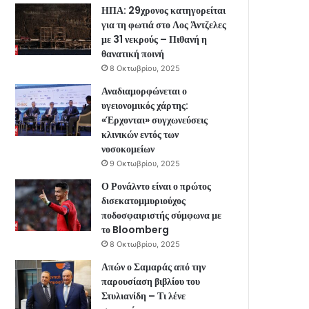
ΗΠΑ: 29χρονος κατηγορείται
για τη φωτιά στο Λος Άντζελες
με 31 νεκρούς – Πιθανή η
θανατική ποινή
8 Οκτωβρίου, 2025
Αναδιαμορφώνεται ο
υγειονομικός χάρτης:
«Έρχονται» συγχωνεύσεις
κλινικών εντός των
νοσοκομείων
9 Οκτωβρίου, 2025
Ο Ρονάλντο είναι ο πρώτος
δισεκατομμυριούχος
ποδοσφαιριστής σύμφωνα με
το Bloomberg
8 Οκτωβρίου, 2025
Απών ο Σαμαράς από την
παρουσίαση βιβλίου του
Στυλιανίδη – Τι λένε