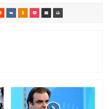
erest
Reddit
VKontakte
Odnoklassniki
Pocket
Share via Email
Print