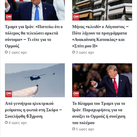
Τραμπ για Ιράν: «Πιστεύω ότι ο
Μήνας «κλειδί» ο Αύγουστος –
πόλεμος θα τελειώσει αρκετά
Πότε λήγουν τα προγράμματα
σύντομα» – Τι είπε για το
«Ανακαίνιση Κατοικίας» και
Ορμούζ
«Σπίτι μου ΙΙ»
2 ώρες ago
3 ώρες ago
Από γεννήτρια ηλεκτρικού
Το δίλημμα του Τραμπ για το
ρεύματος η φωτιά στη Σκύρο –
Ιράν: Παραχωρήσεις για να
Συνελήφθη 63χρονη
ανοίξει το Ορμούζ ή συνέχιση
του πολέμου
4 ώρες ago
5 ώρες ago