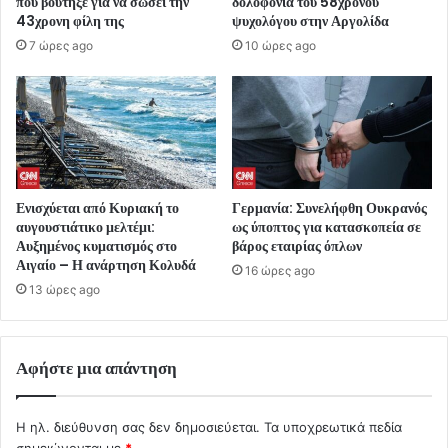
που βούτηξε για να σώσει την
δολοφονία του 58χρονου
43χρονη φίλη της
ψυχολόγου στην Αργολίδα
7 ώρες ago
10 ώρες ago
Ενισχύεται από Κυριακή το
Γερμανία: Συνελήφθη Ουκρανός
αυγουστιάτικο μελτέμι:
ως ύποπτος για κατασκοπεία σε
Αυξημένος κυματισμός στο
βάρος εταιρίας όπλων
Αιγαίο – Η ανάρτηση Κολυδά
16 ώρες ago
13 ώρες ago
Αφήστε μια απάντηση
Η ηλ. διεύθυνση σας δεν δημοσιεύεται.
Τα υποχρεωτικά πεδία
σημειώνονται με
*