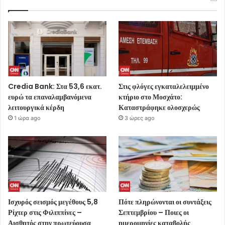
Credia Bank: Στα 53,6 εκατ.
Στις φλόγες εγκαταλελειμμένο
ευρώ τα επαναλαμβανόμενα
κτήριο στο Μοσχάτο:
λειτουργικά κέρδη
Καταστράφηκε ολοσχερώς
1 ώρα ago
3 ώρες ago
Ισχυρός σεισμός μεγέθους 5,8
Πότε πληρώνονται οι συντάξεις
Ρίχτερ στις Φιλιππίνες –
Σεπτεμβρίου – Ποιες οι
Αισθητός στην πρωτεύουσα
ημερομηνίες καταβολής