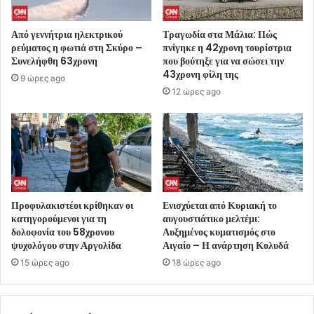
Από γεννήτρια ηλεκτρικού
Τραγωδία στα Μάλια: Πώς
ρεύματος η φωτιά στη Σκύρο –
πνίγηκε η 42χρονη τουρίστρια
Συνελήφθη 63χρονη
που βούτηξε για να σώσει την
43χρονη φίλη της
9 ώρες ago
12 ώρες ago
Προφυλακιστέοι κρίθηκαν οι
Ενισχύεται από Κυριακή το
κατηγορούμενοι για τη
αυγουστιάτικο μελτέμι:
δολοφονία του 58χρονου
Αυξημένος κυματισμός στο
ψυχολόγου στην Αργολίδα
Αιγαίο – Η ανάρτηση Κολυδά
15 ώρες ago
18 ώρες ago