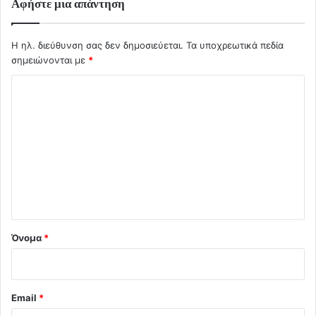
Αφήστε μια απάντηση
Η ηλ. διεύθυνση σας δεν δημοσιεύεται.
Τα υποχρεωτικά πεδία
σημειώνονται με
*
Σ
χ
ό
λ
ι
ο
*
Όνομα
*
Email
*