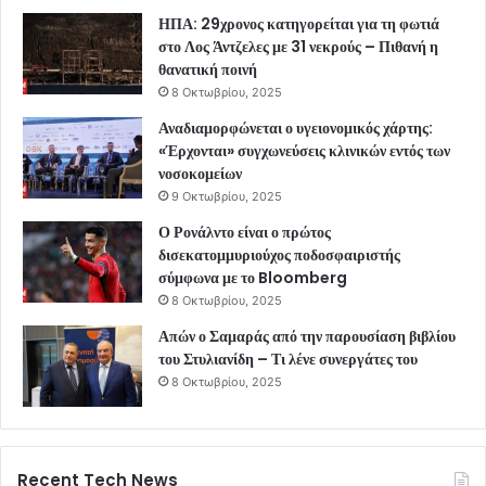
ΗΠΑ: 29χρονος κατηγορείται για τη φωτιά
στο Λος Άντζελες με 31 νεκρούς – Πιθανή η
θανατική ποινή
8 Οκτωβρίου, 2025
Αναδιαμορφώνεται ο υγειονομικός χάρτης:
«Έρχονται» συγχωνεύσεις κλινικών εντός των
νοσοκομείων
9 Οκτωβρίου, 2025
Ο Ρονάλντο είναι ο πρώτος
δισεκατομμυριούχος ποδοσφαιριστής
σύμφωνα με το Bloomberg
8 Οκτωβρίου, 2025
Απών ο Σαμαράς από την παρουσίαση βιβλίου
του Στυλιανίδη – Τι λένε συνεργάτες του
8 Οκτωβρίου, 2025
Recent Tech News