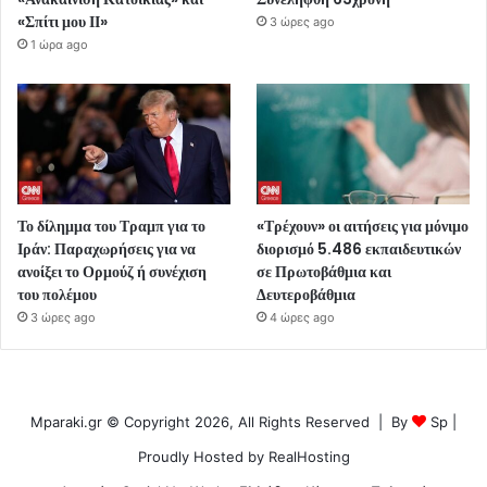
«Σπίτι μου ΙΙ»
3 ώρες ago
1 ώρα ago
Το δίλημμα του Τραμπ για το
«Τρέχουν» οι αιτήσεις για μόνιμο
Ιράν: Παραχωρήσεις για να
διορισμό 5.486 εκπαιδευτικών
ανοίξει το Ορμούζ ή συνέχιση
σε Πρωτοβάθμια και
του πολέμου
Δευτεροβάθμια
3 ώρες ago
4 ώρες ago
Mparaki.gr © Copyright 2026, All Rights Reserved | By
Sp
|
Proudly Hosted by
RealHosting