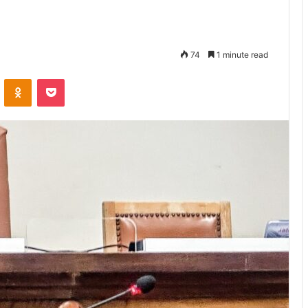
74
1 minute read
VKontakte
Odnoklassniki
Pocket