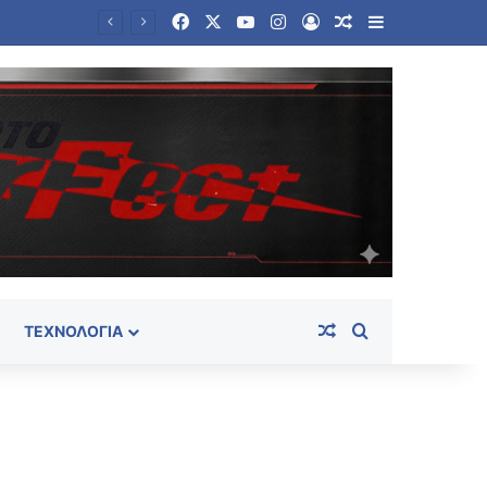
Facebook
X
YouTube
Instagram
Log In
Random Article
Sidebar
Συνελήφθη ένα ακόμη μέλος της ρωσόφωνης μαφίας – Μέλος της εγκληματικής οργάνωσης του «Έντικ»
Random Article
Search for
ΤΕΧΝΟΛΟΓΊΑ