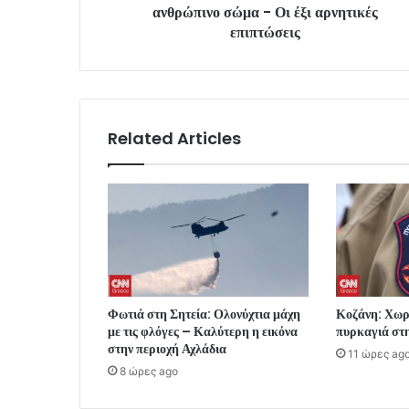
ανθρώπινο σώμα - Οι έξι αρνητικές
επιπτώσεις
Related Articles
Φωτιά στη Σητεία: Ολονύχτια μάχη
Κοζάνη: Χωρί
με τις φλόγες – Καλύτερη η εικόνα
πυρκαγιά στ
στην περιοχή Αχλάδια
11 ώρες ag
8 ώρες ago