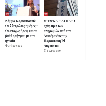
Κόμμα Καρυστιανού:
e-ΕΦΚΑ – ΔΥΠΑ: Ο
Οι 79 πρώτες ημέρες –
«χάρτης» των
Οι αποχωρήσεις και το
πληρωμών από την
βαθύ «ρήγμα» με την
Δευτέρα έως την
ηγεσία
Παρασκευή 14
Αυγούστου
3 ώρες ago
3 ώρες ago