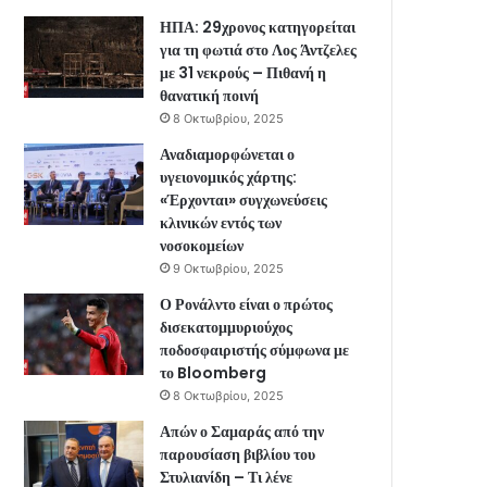
ΗΠΑ: 29χρονος κατηγορείται
για τη φωτιά στο Λος Άντζελες
με 31 νεκρούς – Πιθανή η
θανατική ποινή
8 Οκτωβρίου, 2025
Αναδιαμορφώνεται ο
υγειονομικός χάρτης:
«Έρχονται» συγχωνεύσεις
κλινικών εντός των
νοσοκομείων
9 Οκτωβρίου, 2025
Ο Ρονάλντο είναι ο πρώτος
δισεκατομμυριούχος
ποδοσφαιριστής σύμφωνα με
το Bloomberg
8 Οκτωβρίου, 2025
Απών ο Σαμαράς από την
παρουσίαση βιβλίου του
Στυλιανίδη – Τι λένε