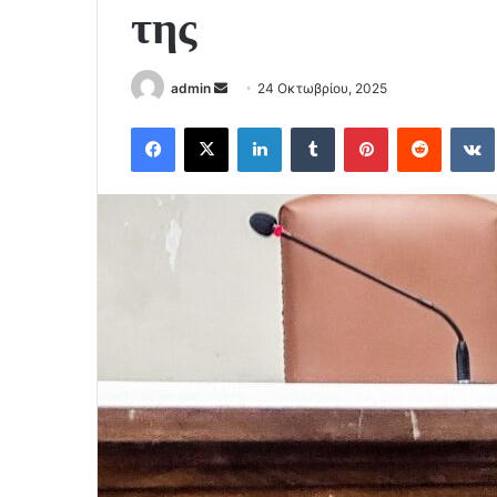
της
Send
admin
24 Οκτωβρίου, 2025
an
Facebook
X
LinkedIn
Tumblr
Pinterest
Reddit
email