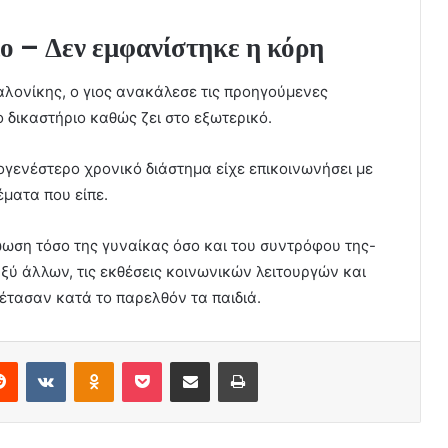
ίο – Δεν εμφανίστηκε η κόρη
λονίκης, ο γιος ανακάλεσε τις προηγούμενες
 δικαστήριο καθώς ζει στο εξωτερικό.
ογενέστερο χρονικό διάστημα είχε επικοινωνήσει με
έματα που είπε.
ώωση τόσο της γυναίκας όσο και του συντρόφου της-
ξύ άλλων, τις εκθέσεις κοινωνικών λειτουργών και
ξέτασαν κατά το παρελθόν τα παιδιά.
erest
Reddit
VKontakte
Odnoklassniki
Pocket
Share via Email
Print