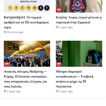
Eurojackpot: Οι τυχεροί
Κοζάνη: Χωρίς ενεργό μέτωπο η
αριθμοί για τα 32 εκατoμμύρια
πυρκαγιά στην Ερμακιά
ευρώ
2 ώρες ago
59 λεπτά ago
Ανοικτός πόλεμος Μαδρίτης –
Μόνιμοι διορισμοί
Ρώμης: Η Ισπανία επαναφέρει
εκπαιδευτικών – Υποβολή
τους συνοριακούς ελέγχους για
αιτήσεων μέχρι τις 10
τους Ιταλούς
Αυγούστου
2 ώρες ago
3 ώρες ago