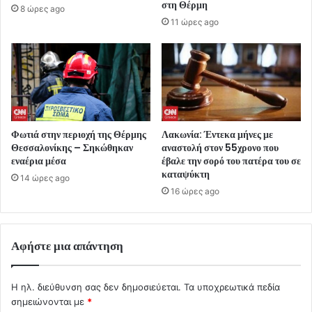
στη Θέρμη
8 ώρες ago
11 ώρες ago
Φωτιά στην περιοχή της Θέρμης
Λακωνία: Έντεκα μήνες με
Θεσσαλονίκης – Σηκώθηκαν
αναστολή στον 55χρονο που
εναέρια μέσα
έβαλε την σορό του πατέρα του σε
καταψύκτη
14 ώρες ago
16 ώρες ago
Αφήστε μια απάντηση
Η ηλ. διεύθυνση σας δεν δημοσιεύεται.
Τα υποχρεωτικά πεδία
σημειώνονται με
*