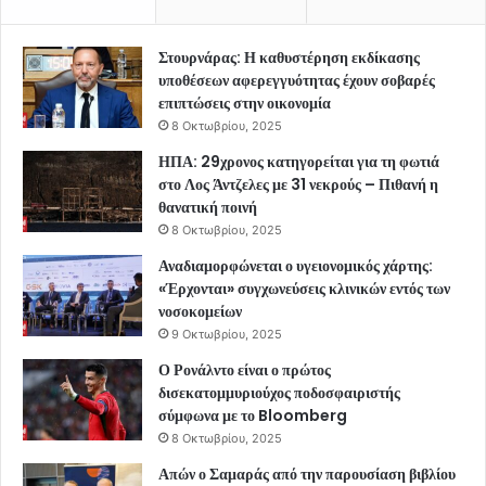
Στουρνάρας: Η καθυστέρηση εκδίκασης
υποθέσεων αφερεγγυότητας έχουν σοβαρές
επιπτώσεις στην οικονομία
8 Οκτωβρίου, 2025
ΗΠΑ: 29χρονος κατηγορείται για τη φωτιά
στο Λος Άντζελες με 31 νεκρούς – Πιθανή η
θανατική ποινή
8 Οκτωβρίου, 2025
Αναδιαμορφώνεται ο υγειονομικός χάρτης:
«Έρχονται» συγχωνεύσεις κλινικών εντός των
νοσοκομείων
9 Οκτωβρίου, 2025
Ο Ρονάλντο είναι ο πρώτος
δισεκατομμυριούχος ποδοσφαιριστής
σύμφωνα με το Bloomberg
8 Οκτωβρίου, 2025
Απών ο Σαμαράς από την παρουσίαση βιβλίου