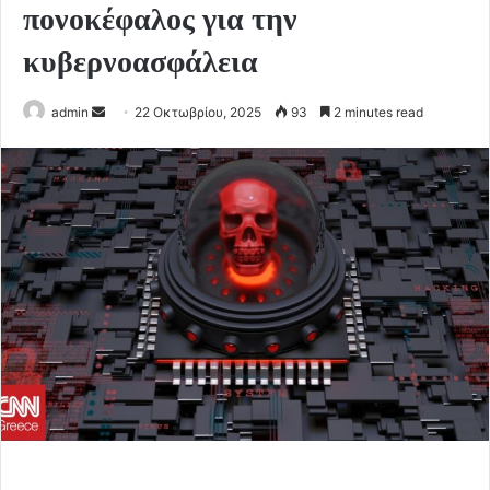
πονοκέφαλος για την
κυβερνοασφάλεια
Send
admin
22 Οκτωβρίου, 2025
93
2 minutes read
an
email