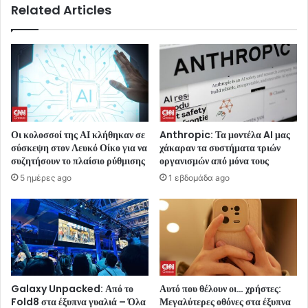
Related Articles
Οι κολοσσοί της ΑΙ κλήθηκαν σε
Anthropic: Τα μοντέλα AI μας
σύσκεψη στον Λευκό Οίκο για να
χάκαραν τα συστήματα τριών
συζητήσουν το πλαίσιο ρύθμισης
οργανισμών από μόνα τους
5 ημέρες ago
1 εβδομάδα ago
Galaxy Unpacked: Από το
Αυτό που θέλουν οι… χρήστες:
Fold8 στα έξυπνα γυαλιά – Όλα
Μεγαλύτερες οθόνες στα έξυπνα