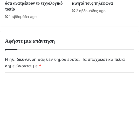
όσα ανατρέπουν το τεχνολογικό
κινητά τους τηλέφωνα
τοπίο
2 εβδομάδες ago
1 εβδομάδα ago
Αφήστε μια απάντηση
Η ηλ. διεύθυνση σας δεν δημοσιεύεται.
Τα υποχρεωτικά πεδία
σημειώνονται με
*
Σ
χ
ό
λ
ι
ο
*