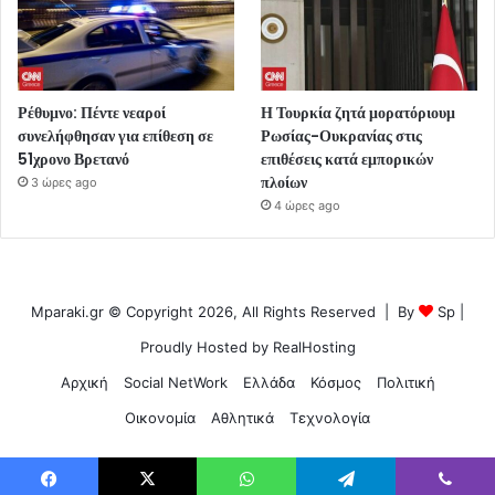
Ρέθυμνο: Πέντε νεαροί
Η Τουρκία ζητά μορατόριουμ
συνελήφθησαν για επίθεση σε
Ρωσίας-Ουκρανίας στις
51χρονο Βρετανό
επιθέσεις κατά εμπορικών
πλοίων
3 ώρες ago
4 ώρες ago
Mparaki.gr © Copyright 2026, All Rights Reserved | By
Sp
|
Proudly Hosted by
RealHosting
Αρχική
Social NetWork
Ελλάδα
Κόσμος
Πολιτική
Οικονομία
Αθλητικά
Τεχνολογία