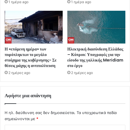
1 ημέρα ago
1 ημέρα ago
Η «επόμενη ημέρα» των
Ηλεκτρική διασύνδεση Ελλάδας
πυρόπληκτων το μεγάλο
– Κύπρου: Υπογραφές για την
στοίχημα της κυβέρνησης- Σε
είσοδο της γαλλικής Meridiam
θέσεις μάχης η αντιπολίτευση
στο έργο
2 ημέρες ago
2 ημέρες ago
Αφήστε μια απάντηση
Η ηλ. διεύθυνση σας δεν δημοσιεύεται.
Τα υποχρεωτικά πεδία
σημειώνονται με
*
Σ