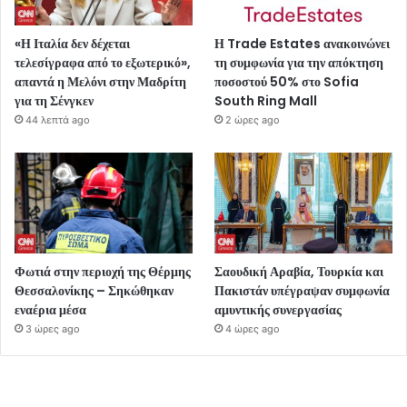
«Η Ιταλία δεν δέχεται
Η Trade Estates ανακοινώνει
τελεσίγραφα από το εξωτερικό»,
τη συμφωνία για την απόκτηση
απαντά η Μελόνι στην Μαδρίτη
ποσοστού 50% στο Sofia
για τη Σένγκεν
South Ring Mall
44 λεπτά ago
2 ώρες ago
Φωτιά στην περιοχή της Θέρμης
Σαουδική Αραβία, Τουρκία και
Θεσσαλονίκης – Σηκώθηκαν
Πακιστάν υπέγραψαν συμφωνία
εναέρια μέσα
αμυντικής συνεργασίας
3 ώρες ago
4 ώρες ago