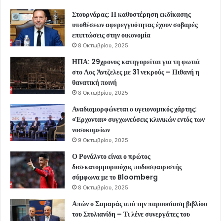
Στουρνάρας: Η καθυστέρηση εκδίκασης
υποθέσεων αφερεγγυότητας έχουν σοβαρές
επιπτώσεις στην οικονομία
8 Οκτωβρίου, 2025
ΗΠΑ: 29χρονος κατηγορείται για τη φωτιά
στο Λος Άντζελες με 31 νεκρούς – Πιθανή η
θανατική ποινή
8 Οκτωβρίου, 2025
Αναδιαμορφώνεται ο υγειονομικός χάρτης:
«Έρχονται» συγχωνεύσεις κλινικών εντός των
νοσοκομείων
9 Οκτωβρίου, 2025
Ο Ρονάλντο είναι ο πρώτος
δισεκατομμυριούχος ποδοσφαιριστής
σύμφωνα με το Bloomberg
8 Οκτωβρίου, 2025
Απών ο Σαμαράς από την παρουσίαση βιβλίου
του Στυλιανίδη – Τι λένε συνεργάτες του