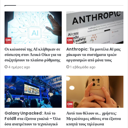
Οι κολοσσοί της ΑΙ κλήθηκαν σε
Anthropic: Τα μοντέλα AI μας
σύσκεψη στον Λευκό Οίκο για να
χάκαραν τα συστήματα τριών
συζητήσουν το πλαίσιο ρύθμισης
οργανισμών από μόνα τους
4 ημέρες ago
1 εβδομάδα ago
Galaxy Unpacked: Από το
Αυτό που θέλουν οι… χρήστες:
Fold8 στα έξυπνα γυαλιά – Όλα
Μεγαλύτερες οθόνες στα έξυπνα
όσα ανατρέπουν το τεχνολογικό
κινητά τους τηλέφωνα