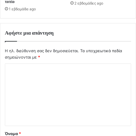
τοπίο
2 εβδομάδες ago
1 εβδομάδα ago
Αφήστε μια απάντηση
Η ηλ. διεύθυνση σας δεν δημοσιεύεται.
Τα υποχρεωτικά πεδία
σημειώνονται με
*
Σ
χ
ό
λ
ι
ο
*
Όνομα
*