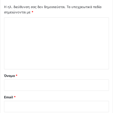
Η ηλ. διεύθυνση σας δεν δημοσιεύεται.
Τα υποχρεωτικά πεδία
σημειώνονται με
*
Σ
χ
ό
λ
ι
ο
*
Όνομα
*
Email
*