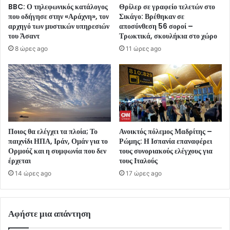
BBC: Ο τηλεφωνικός κατάλογος
Θρίλερ σε γραφείο τελετών στο
που οδήγησε στην «Αράχνη», τον
Σικάγο: Βρέθηκαν σε
αρχηγό των μυστικών υπηρεσιών
αποσύνθεση 56 σοροί –
του Άσαντ
Τρωκτικά, σκουλήκια στο χώρο
8 ώρες ago
11 ώρες ago
Ποιος θα ελέγχει τα πλοία; Το
Ανοικτός πόλεμος Μαδρίτης –
παιχνίδι ΗΠΑ, Ιράν, Ομάν για το
Ρώμης: Η Ισπανία επαναφέρει
Ορμούζ και η συμφωνία που δεν
τους συνοριακούς ελέγχους για
έρχεται
τους Ιταλούς
14 ώρες ago
17 ώρες ago
Αφήστε μια απάντηση