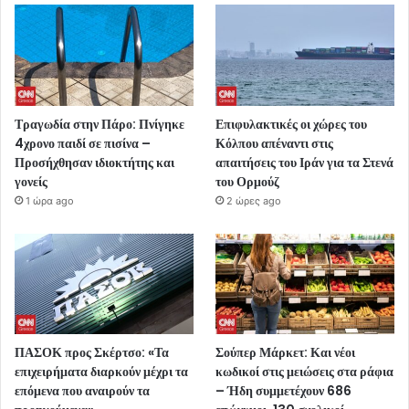
Τραγωδία στην Πάρο: Πνίγηκε
Επιφυλακτικές οι χώρες του
4χρονο παιδί σε πισίνα –
Κόλπου απέναντι στις
Προσήχθησαν ιδιοκτήτης και
απαιτήσεις του Ιράν για τα Στενά
γονείς
του Ορμούζ
1 ώρα ago
2 ώρες ago
ΠΑΣΟΚ προς Σκέρτσο: «Τα
Σούπερ Μάρκετ: Και νέοι
επιχειρήματα διαρκούν μέχρι τα
κωδικοί στις μειώσεις στα ράφια
επόμενα που αναιρούν τα
– Ήδη συμμετέχουν 686