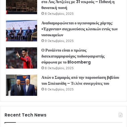
στο Λος Άντζελες με 31 νεκρούς – Πιθανή η
θανατική ποινή
8 Οκτωβρίου, 2025
Αναδιαμορφώνεται ο υγειονομικός χάρτης:
«Έρχονται» συγχωνεύσεις κλινικών εντός των
νοσοκομείων
9 Οκτωβρίου, 2025
Ο Ρονάλντο είναι ο πρώτος
δισεκατομμυριούχος ποδοσφαιριστής
σύμφωνα με το Bloomberg
8 Οκτωβρίου, 2025
Απών ο Σαμαράς από την παρουσίαση βιβλίου
του Στυλιανίδη – Τι λένε συνεργάτες του
8 Οκτωβρίου, 2025
Recent Tech News