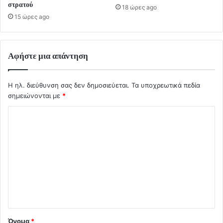
στρατού
18 ώρες ago
15 ώρες ago
Αφήστε μια απάντηση
Η ηλ. διεύθυνση σας δεν δημοσιεύεται.
Τα υποχρεωτικά πεδία
σημειώνονται με
*
Σ
χ
ό
λ
ι
ο
*
Όνομα
*