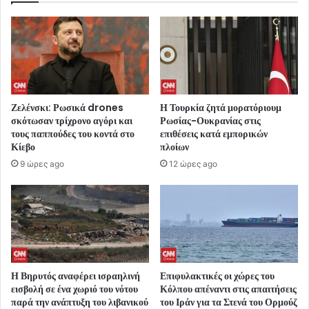
Ζελένσκι: Ρωσικά drones
Η Τουρκία ζητά μορατόριουμ
σκότωσαν τρίχρονο αγόρι και
Ρωσίας-Ουκρανίας στις
τους παππούδες του κοντά στο
επιθέσεις κατά εμπορικών
Κίεβο
πλοίων
9 ώρες ago
12 ώρες ago
Η Βηρυτός αναφέρει ισραηλινή
Επιφυλακτικές οι χώρες του
εισβολή σε ένα χωριό του νότου
Κόλπου απέναντι στις απαιτήσεις
παρά την ανάπτυξη του λιβανικού
του Ιράν για τα Στενά του Ορμούζ