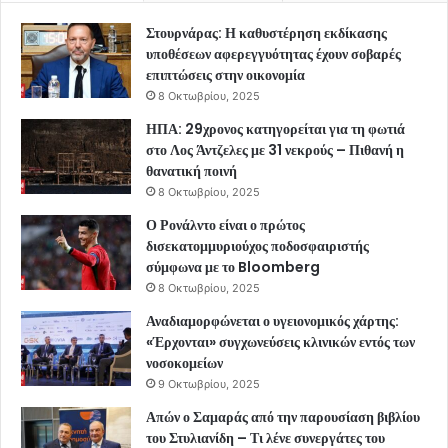
Στουρνάρας: Η καθυστέρηση εκδίκασης
υποθέσεων αφερεγγυότητας έχουν σοβαρές
επιπτώσεις στην οικονομία
8 Οκτωβρίου, 2025
ΗΠΑ: 29χρονος κατηγορείται για τη φωτιά
στο Λος Άντζελες με 31 νεκρούς – Πιθανή η
θανατική ποινή
8 Οκτωβρίου, 2025
Ο Ρονάλντο είναι ο πρώτος
δισεκατομμυριούχος ποδοσφαιριστής
σύμφωνα με το Bloomberg
8 Οκτωβρίου, 2025
Αναδιαμορφώνεται ο υγειονομικός χάρτης:
«Έρχονται» συγχωνεύσεις κλινικών εντός των
νοσοκομείων
9 Οκτωβρίου, 2025
Απών ο Σαμαράς από την παρουσίαση βιβλίου
του Στυλιανίδη – Τι λένε συνεργάτες του