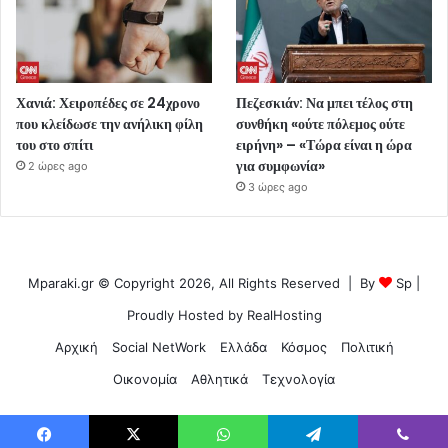
Χανιά: Χειροπέδες σε 24χρονο
Πεζεσκιάν: Να μπει τέλος στη
που κλείδωσε την ανήλικη φίλη
συνθήκη «ούτε πόλεμος ούτε
του στο σπίτι
ειρήνη» – «Τώρα είναι η ώρα
για συμφωνία»
2 ώρες ago
3 ώρες ago
Mparaki.gr © Copyright 2026, All Rights Reserved | By
Sp
|
Proudly Hosted by
RealHosting
Αρχική
Social NetWork
Ελλάδα
Κόσμος
Πολιτική
Οικονομία
Αθλητικά
Τεχνολογία