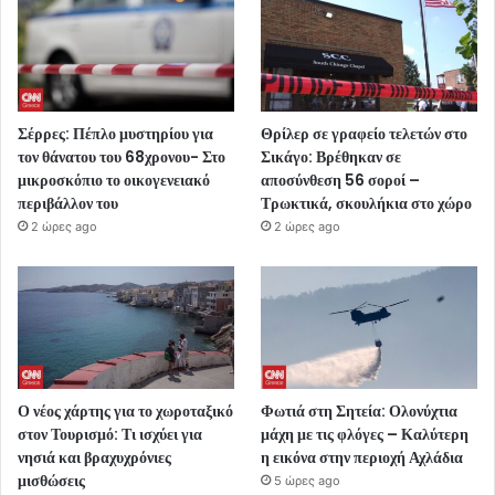
Σέρρες: Πέπλο μυστηρίου για
Θρίλερ σε γραφείο τελετών στο
τον θάνατου του 68χρονου- Στο
Σικάγο: Βρέθηκαν σε
μικροσκόπιο το οικογενειακό
αποσύνθεση 56 σοροί –
περιβάλλον του
Τρωκτικά, σκουλήκια στο χώρο
2 ώρες ago
2 ώρες ago
Ο νέος χάρτης για το χωροταξικό
Φωτιά στη Σητεία: Ολονύχτια
στον Τουρισμό: Τι ισχύει για
μάχη με τις φλόγες – Καλύτερη
νησιά και βραχυχρόνιες
η εικόνα στην περιοχή Αχλάδια
μισθώσεις
5 ώρες ago