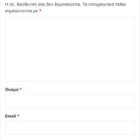
Η ηλ. διεύθυνση σας δεν δημοσιεύεται.
Τα υποχρεωτικά πεδία
σημειώνονται με
*
Σ
χ
ό
λ
ι
ο
*
Όνομα
*
Email
*