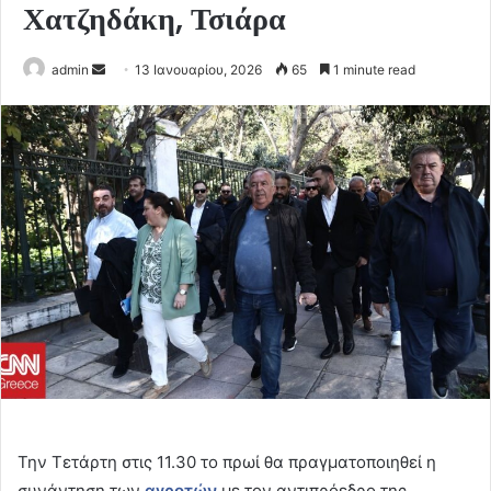
Χατζηδάκη, Τσιάρα
Send
admin
13 Ιανουαρίου, 2026
65
1 minute read
an
email
Την Τετάρτη στις 11.30 το πρωί θα πραγματοποιηθεί η
συνάντηση των
αγροτών
με τον αντιπρόεδρο της