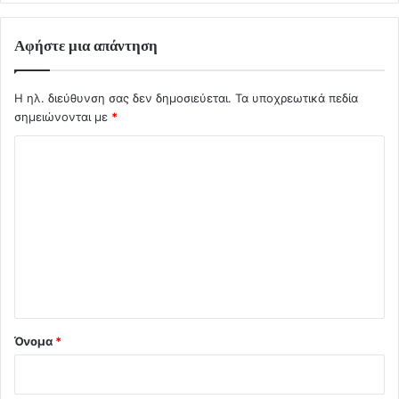
Αφήστε μια απάντηση
Η ηλ. διεύθυνση σας δεν δημοσιεύεται.
Τα υποχρεωτικά πεδία
σημειώνονται με
*
Σ
χ
ό
λ
ι
ο
*
Όνομα
*