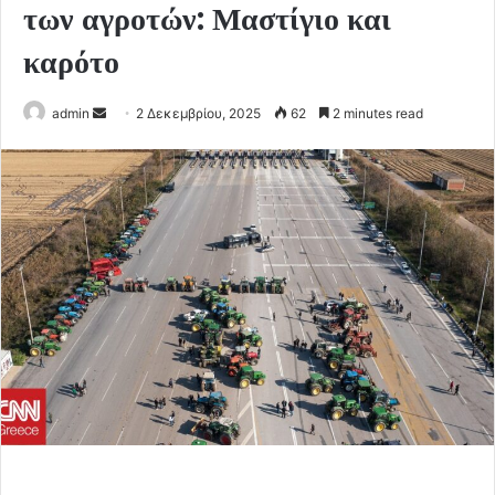
των αγροτών: Μαστίγιο και
καρότο
Send
admin
2 Δεκεμβρίου, 2025
62
2 minutes read
an
email