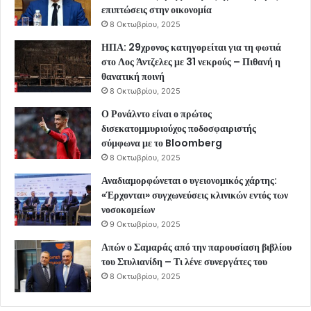
επιπτώσεις στην οικονομία
8 Οκτωβρίου, 2025
ΗΠΑ: 29χρονος κατηγορείται για τη φωτιά
στο Λος Άντζελες με 31 νεκρούς – Πιθανή η
θανατική ποινή
8 Οκτωβρίου, 2025
Ο Ρονάλντο είναι ο πρώτος
δισεκατομμυριούχος ποδοσφαιριστής
σύμφωνα με το Bloomberg
8 Οκτωβρίου, 2025
Αναδιαμορφώνεται ο υγειονομικός χάρτης:
«Έρχονται» συγχωνεύσεις κλινικών εντός των
νοσοκομείων
9 Οκτωβρίου, 2025
Απών ο Σαμαράς από την παρουσίαση βιβλίου
του Στυλιανίδη – Τι λένε συνεργάτες του
8 Οκτωβρίου, 2025