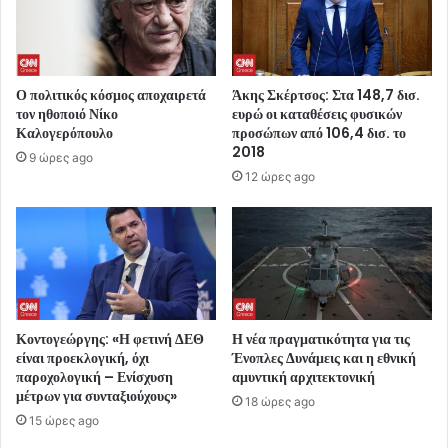
Ο πολιτικός κόσμος αποχαιρετά
Άκης Σκέρτσος: Στα 148,7 δισ.
τον ηθοποιό Νίκο
ευρώ οι καταθέσεις φυσικών
Καλογερόπουλο
προσώπων από 106,4 δισ. το
2018
9 ώρες ago
12 ώρες ago
Κοντογεώργης: «Η φετινή ΔΕΘ
Η νέα πραγματικότητα για τις
είναι προεκλογική, όχι
Ένοπλες Δυνάμεις και η εθνική
παροχολογική – Ενίσχυση
αμυντική αρχιτεκτονική
μέτρων για συνταξιούχους»
18 ώρες ago
15 ώρες ago