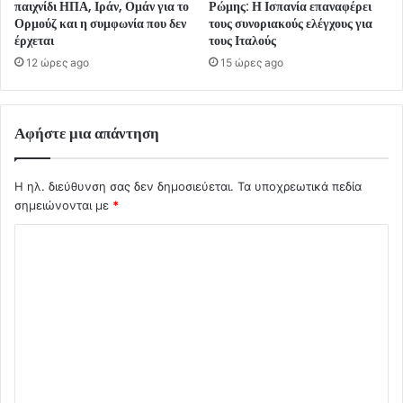
παιχνίδι ΗΠΑ, Ιράν, Ομάν για το
Ρώμης: Η Ισπανία επαναφέρει
Ορμούζ και η συμφωνία που δεν
τους συνοριακούς ελέγχους για
έρχεται
τους Ιταλούς
12 ώρες ago
15 ώρες ago
Αφήστε μια απάντηση
Η ηλ. διεύθυνση σας δεν δημοσιεύεται.
Τα υποχρεωτικά πεδία
σημειώνονται με
*
Σ
χ
ό
λ
ι
ο
*