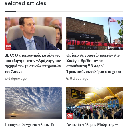
Related Articles
BBC: Ο τηλεφωνικός κατάλογος
Θρίλερ σε γραφείο τελετών στο
που οδήγησε στην «Αράχνη», τον
Σικάγο: Βρέθηκαν σε
αρχηγό των μυστικών υπηρεσιών
αποσύνθεση 56 σοροί –
του Άσαντ
Τρωκτικά, σκουλήκια στο χώρο
6 ώρες ago
9 ώρες ago
Ποιος θα ελέγχει τα πλοία; Το
Ανοικτός πόλεμος Μαδρίτης –