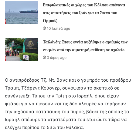
Επιφυλακτικές οι χώρες του Κόλπου απέναντι
στις απαιτήσεις του Ιράν για τα Στενά του
Ορμούζ
10 λεπτά ago
Ταϊλάνδη: Στους εννέα αυξήθηκε ο αριθμός των
νεκρών από την αιματηρή επίθεση σε σχολείο
3 ώρες ago
Ο αντιπρόεδρος Τζ. Ντ. Βανς και ο γαμπρός του προέδρου
Τραμπ, Τζάρεντ Κούσνερ, συνόψισαν το σκεπτικό σε
συνέντευξη Τύπου την Τρίτη στο Ισραήλ, όπου είχαν
φτάσει για να πιέσουν και τις δύο πλευρές να τηρήσουν
την ισχύουσα κατάπαυση του πυρός, βάσει της οποίας το
Ισραήλ απέσυρε τα στρατεύματά του έτσι ώστε τώρα να
ελέγχει περίπου το 53% του θύλακα.