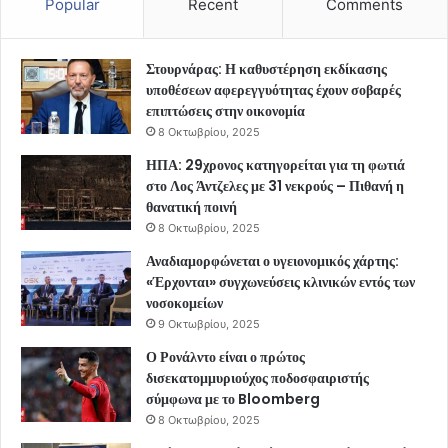
Popular
Recent
Comments
Στουρνάρας: Η καθυστέρηση εκδίκασης
υποθέσεων αφερεγγυότητας έχουν σοβαρές
επιπτώσεις στην οικονομία
8 Οκτωβρίου, 2025
ΗΠΑ: 29χρονος κατηγορείται για τη φωτιά
στο Λος Άντζελες με 31 νεκρούς – Πιθανή η
θανατική ποινή
8 Οκτωβρίου, 2025
Αναδιαμορφώνεται ο υγειονομικός χάρτης:
«Έρχονται» συγχωνεύσεις κλινικών εντός των
νοσοκομείων
9 Οκτωβρίου, 2025
Ο Ρονάλντο είναι ο πρώτος
δισεκατομμυριούχος ποδοσφαιριστής
σύμφωνα με το Bloomberg
8 Οκτωβρίου, 2025