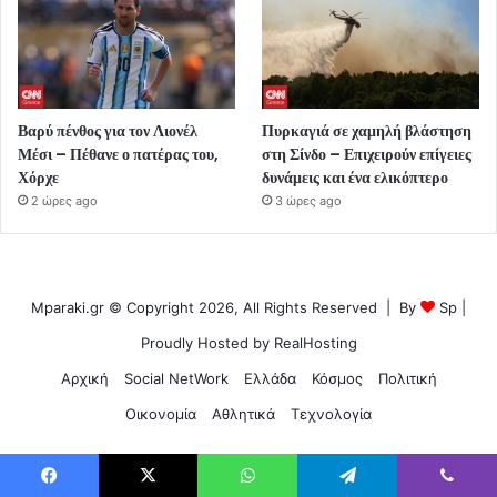
Βαρύ πένθος για τον Λιονέλ
Πυρκαγιά σε χαμηλή βλάστηση
Μέσι – Πέθανε ο πατέρας του,
στη Σίνδο – Επιχειρούν επίγειες
Χόρχε
δυνάμεις και ένα ελικόπτερο
2 ώρες ago
3 ώρες ago
Mparaki.gr © Copyright 2026, All Rights Reserved | By
Sp
|
Proudly Hosted by
RealHosting
Αρχική
Social NetWork
Ελλάδα
Κόσμος
Πολιτική
Οικονομία
Αθλητικά
Τεχνολογία