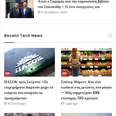
Απών ο Σαμαράς από την παρουσίαση βιβλίου
του Στυλιανίδη – Τι λένε συνεργάτες του
8 Οκτωβρίου, 2025
Recent Tech News
ΠΑΣΟΚ προς Σκέρτσο: «Τα
Σούπερ Μάρκετ: Και νέοι
επιχειρήματα διαρκούν μέχρι τα
κωδικοί στις μειώσεις στα ράφια
επόμενα που αναιρούν τα
– Ήδη συμμετέχουν 686
προηγούμενα»
επώνυμοι, 130 σχολικοί
40 λεπτά ago
1 ώρα ago