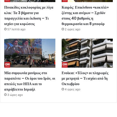
Πινακίδες κυκλοφορίας με λίγα
Καιρός: Επικίνδυνο «κοκτέιλ»
κλικ: Τα 3 βήματα για
ζέστης και ανέμων – Σχεδόν
παραγγελία και έκδοση – Τι
στους 40 βαθμούς η
ισχύει για κυρώσεις
θερμοκρασία και 8 μποφόρ
57 λεπτά ago
2 ώρες ago
Μία συμφωνία μονίμως στο
Ενοίκια: «Τέλος» οι πληρωμές
παραπέντε – Οι όροι του Ιράν, οι
με μετρητά – Τι ισχύει από 1η
απειλές των ΗΠΑ και το
Οκτωβρίου
απρόβλεπτο Ισραήλ
4 ώρες ago
3 ώρες ago