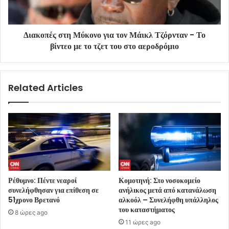
Διακοπές στη Μύκονο για τον Μάικλ Τζόρνταν - Το
βίντεο με το τζετ του στο αεροδρόμιο
Related Articles
Ρέθυμνο: Πέντε νεαροί
Κομοτηνή: Στο νοσοκομείο
συνελήφθησαν για επίθεση σε
ανήλικος μετά από κατανάλωση
51χρονο Βρετανό
αλκοόλ – Συνελήφθη υπάλληλος
του καταστήματος
8 ώρες ago
11 ώρες ago