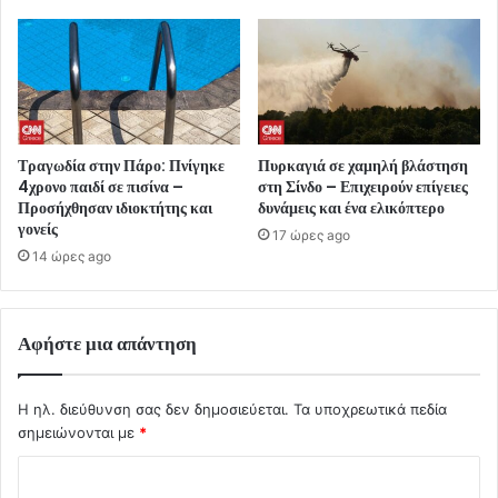
Τραγωδία στην Πάρο: Πνίγηκε
Πυρκαγιά σε χαμηλή βλάστηση
4χρονο παιδί σε πισίνα –
στη Σίνδο – Επιχειρούν επίγειες
Προσήχθησαν ιδιοκτήτης και
δυνάμεις και ένα ελικόπτερο
γονείς
17 ώρες ago
14 ώρες ago
Αφήστε μια απάντηση
Η ηλ. διεύθυνση σας δεν δημοσιεύεται.
Τα υποχρεωτικά πεδία
σημειώνονται με
*
Σ