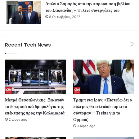
Απών ο Σαμαράς από την παρουσίαση βιβλίου
του Στυλιανίδη – Τι λένε συνεργάτες του
8 Οκτωβρίου, 2025
Recent Tech News
Μετρό Θεσσαλονίκης: Ξεκινούν
Τραμπ για Ιράν: «Πιστεύω ότι ο
τα δοκιμαστικά δρομολόγια της
πόλεμος θα τελειώσει αρκετά
επέκτασης προς την Καλαμαριά
σύντομα» – Τι είπε για το
Ορμούζ
2 ώρες ago
3 ώρες ago