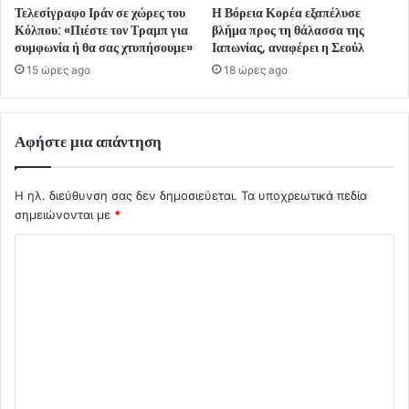
Τελεσίγραφο Ιράν σε χώρες του
Η Βόρεια Κορέα εξαπέλυσε
Κόλπου: «Πιέστε τον Τραμπ για
βλήμα προς τη θάλασσα της
συμφωνία ή θα σας χτυπήσουμε»
Ιαπωνίας, αναφέρει η Σεούλ
15 ώρες ago
18 ώρες ago
Αφήστε μια απάντηση
Η ηλ. διεύθυνση σας δεν δημοσιεύεται.
Τα υποχρεωτικά πεδία
σημειώνονται με
*
Σ
χ
ό
λ
ι
ο