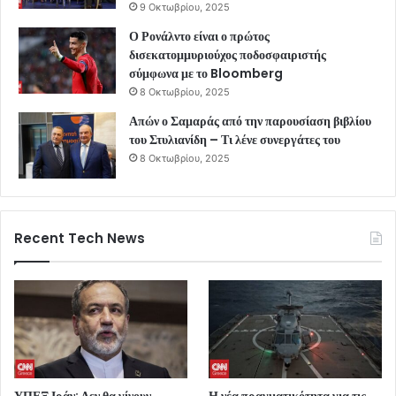
9 Οκτωβρίου, 2025
Ο Ρονάλντο είναι ο πρώτος
δισεκατομμυριούχος ποδοσφαιριστής
σύμφωνα με το Bloomberg
8 Οκτωβρίου, 2025
Απών ο Σαμαράς από την παρουσίαση βιβλίου
του Στυλιανίδη – Τι λένε συνεργάτες του
8 Οκτωβρίου, 2025
Recent Tech News
ΥΠΕΞ Ιράν: Δεν θα γίνουν
Η νέα πραγματικότητα για τις