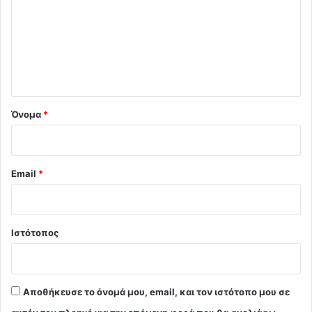
ό
λ
ι
ο
*
Όνομα
*
Email
*
Ιστότοπος
Αποθήκευσε το όνομά μου, email, και τον ιστότοπο μου σε