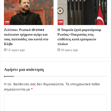
Ζελένσκι: Ρωσικά drones
Η Τουρκία ζητά μορατόριουμ
σκότωσαν τρίχρονο αγόρι και
Ρωσίας-Ουκρανίας στις
τους παππούδες του κοντά στο
επιθέσεις κατά εμπορικών
Κίεβο
πλοίων
13 ώρες ago
16 ώρες ago
Αφήστε μια απάντηση
Η ηλ. διεύθυνση σας δεν δημοσιεύεται.
Τα υποχρεωτικά πεδία
σημειώνονται με
*
Σ
χ