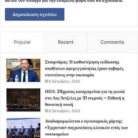
αυτόν τον πλοηγό για την επόμενη φορά που θα σχολιάσω.
Popular
Recent
Comments
Στουρνάρας: Η καθυστέρηση εκδίκασης
υποθέσεων αφερεγγυότητας έχουν σοβαρές
επιπτώσεις στην οικονομία
8 Οκτωβρίου, 2025
ΗΠΑ: 29χρονος κατηγορείται για τη φωτιά
στο Λος Άντζελες με 31 νεκρούς – Πιθανή η
θανατική ποινή
8 Οκτωβρίου, 2025
Αναδιαμορφώνεται ο υγειονομικός χάρτης:
«Έρχονται» συγχωνεύσεις κλινικών εντός των
νοσοκομείων