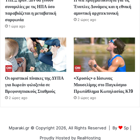
συνομιλίες με τις ΗΠΑ όσο
Ένοπλες Δυνάμεις και η εθνική
παραβιάζεται η μεταβατική
αμυντική αρχιτεκτονική
συμφωνία
2 ώρες ago
1 ώρα ago
Οι οριστικοί πίνακες της ΔΥΠΑ
«Χρυσός» ο Ιάσωνας
για δωρεάν φιλοξενία σε
Μουσελίμης στο Παγκόσμιο
Βρεφονηπιακούς Σταθμούς
Πρωτάθλημα Κωπηλασίας Κ19
2 ώρες ago
3 ώρες ago
Mparaki.gr © Copyright 2026, All Rights Reserved | By
Sp
|
Proudly Hosted by
RealHosting