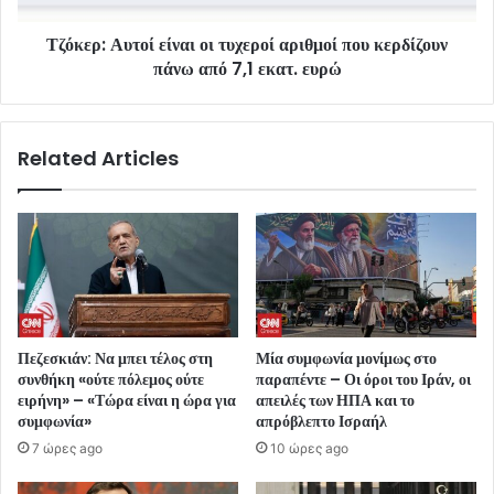
Τζόκερ: Αυτοί είναι οι τυχεροί αριθμοί που κερδίζουν
πάνω από 7,1 εκατ. ευρώ
Related Articles
Πεζεσκιάν: Να μπει τέλος στη
Μία συμφωνία μονίμως στο
συνθήκη «ούτε πόλεμος ούτε
παραπέντε – Οι όροι του Ιράν, οι
ειρήνη» – «Τώρα είναι η ώρα για
απειλές των ΗΠΑ και το
συμφωνία»
απρόβλεπτο Ισραήλ
7 ώρες ago
10 ώρες ago