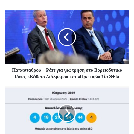
Παπασταύρου - Ράιτ για γεώτρηση στο Βορειοδυτικό
Ιόνιο, «Κάθετο Διάδρομο» και «Πρωτοβουλία 3+1»