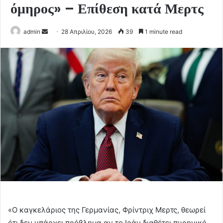
όμηρος» – Επίθεση κατά Μερτς
Send
admin
28 Απριλίου, 2026
39
1 minute read
an
email
«Ο καγκελάριος της Γερμανίας, Φρίντριχ Μερτς, θεωρεί
ότι δεν υπάρχει πρόβλημα αν το Ιράν διαθέτει πυρηνικό