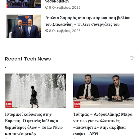
νοσοκομείων
9 Οκτωβρίου, 2025
Απών ο Σαμαράς από την παρουσίαση βιβλίου
του Στυλιανίδη – Τι λένε συνεργάτες του
8 Οκτωβρίου, 2025
Recent Tech News
Ιστορικοί καύσωνες στην
Τσίπρας – Ανδρουλάκης: Μπρα
Ευρώπη: Ο φετινός Ιούλιος ο
ντε φερ για εναλλακτικές
θερμότερος όλων – Το Ελ Νίνιο
«απαντήσεις» στην ακρίβεια
και τα νέα ρεκόρ
ενόψει… ΔΕΘ