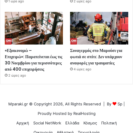
1 ώρα ago
2 ώρες ago
«Εξοικονομώ –
Συναγερμός στο Μαρούσι για
Επιχειρώ»: Παρατείνεται έως τις
φωτιά σε σπίτι: Δεν υπάρχουν
30 Νοεμβρίου για περισσότερες
αναφορές για τραυματίες
από 400 επιχειρήσεις
4 ώρες ago
2 ώρες ago
Mparaki.gr © Copyright 2026, All Rights Reserved | By
Sp
|
Proudly Hosted by
RealHosting
Αρχική
Social NetWork
Ελλάδα
Κόσμος
Πολιτική
Οικονομία
Αθλητικά
Τεχνολογία