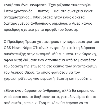
«Διάβασα ένα μανιφέστο. Έχει ριζοσπαστικοποιηθεί.
Ήταν χριστιανός — πιστός — και στη συνέχεια έγινε
αντιχριστιανός… πιθανότατα ήταν ένας αρκετά
διαταραγμένος άνθρωπος», σημείωσε ο Αμερικανός
πρόεδρος σχετικά με το προφίλ του δράστη.
Ο Πρόεδρος Τραμπ χαρακτήρισε την παρουσιάστρια του
CBS News Νόρα Ο’Ντόνελ «ντροπή» κατά τη διάρκεια
συνέντευξης στην εκπομπή «60 Minutes» την Κυριακή,
αφού αυτή διάβασε ένα απόσπασμα από το μανιφέστο
του δράστη της επίθεσης στο δείπνο των ανταποκριτών
του Λευκού Οίκου, το οποίο φαινόταν να τον
χαρακτηρίζει ως «παιδεραστή, βιαστή και προδότη».
«Είναι ένας άρρωστος άνθρωπος, αλλά θα έπρεπε να
ντρέπεσαι που το διάβασες αυτό, γιατί δεν είμαι τίποτα
από αυτά», είπε ο κ. Τραμπ. «Δεν θα έπρεπε να το