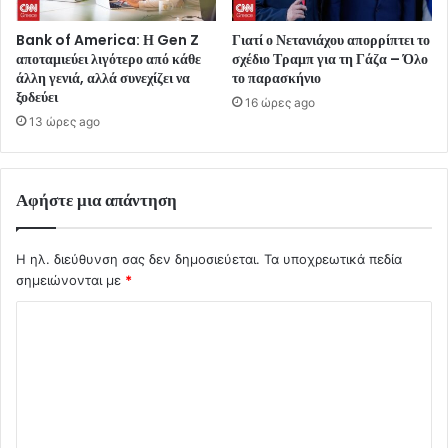
Bank of America: Η Gen Z
Γιατί ο Νετανιάχου απορρίπτει το
αποταμιεύει λιγότερο από κάθε
σχέδιο Τραμπ για τη Γάζα – Όλο
άλλη γενιά, αλλά συνεχίζει να
το παρασκήνιο
ξοδεύει
16 ώρες ago
13 ώρες ago
Αφήστε μια απάντηση
Η ηλ. διεύθυνση σας δεν δημοσιεύεται.
Τα υποχρεωτικά πεδία
σημειώνονται με
*
Σ
χ
ό
λ
ι