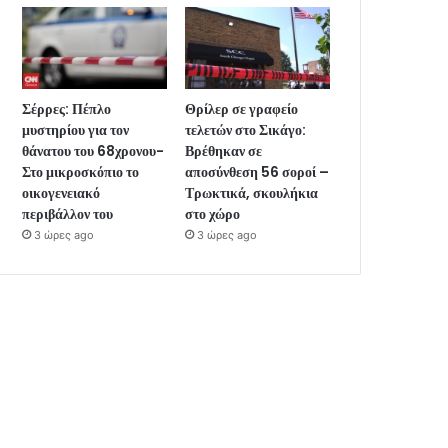
Σέρρες: Πέπλο
Θρίλερ σε γραφείο
μυστηρίου για τον
τελετών στο Σικάγο:
θάνατου του 68χρονου-
Βρέθηκαν σε
Στο μικροσκόπιο το
αποσύνθεση 56 σοροί –
οικογενειακό
Τρωκτικά, σκουλήκια
περιβάλλον του
στο χώρο
3 ώρες ago
3 ώρες ago