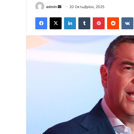
Send
admin
20 Οκτωβρίου, 2025
an
Facebook
X
LinkedIn
Tumblr
Pinterest
Reddit
email