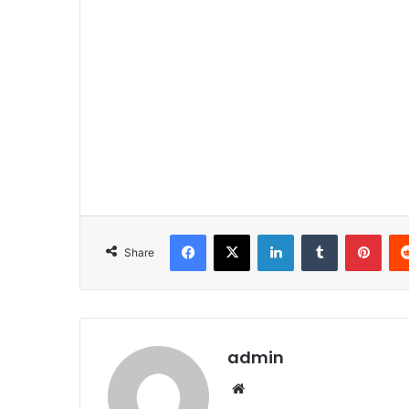
Facebook
X
LinkedIn
Tumblr
Pint
Share
admin
Website