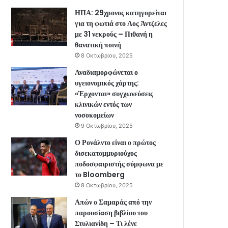
ΗΠΑ: 29χρονος κατηγορείται
για τη φωτιά στο Λος Άντζελες
με 31 νεκρούς – Πιθανή η
θανατική ποινή
8 Οκτωβρίου, 2025
Αναδιαμορφώνεται ο
υγειονομικός χάρτης:
«Έρχονται» συγχωνεύσεις
κλινικών εντός των
νοσοκομείων
9 Οκτωβρίου, 2025
Ο Ρονάλντο είναι ο πρώτος
δισεκατομμυριούχος
ποδοσφαιριστής σύμφωνα με
το Bloomberg
8 Οκτωβρίου, 2025
Απών ο Σαμαράς από την
παρουσίαση βιβλίου του
Στυλιανίδη – Τι λένε