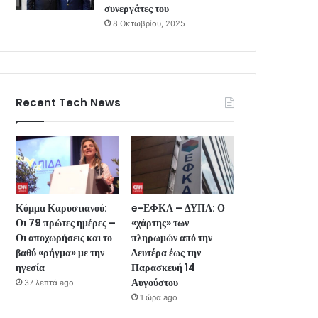
συνεργάτες του
8 Οκτωβρίου, 2025
Recent Tech News
Κόμμα Καρυστιανού:
e-ΕΦΚΑ – ΔΥΠΑ: Ο
Οι 79 πρώτες ημέρες –
«χάρτης» των
Οι αποχωρήσεις και το
πληρωμών από την
βαθύ «ρήγμα» με την
Δευτέρα έως την
ηγεσία
Παρασκευή 14
Αυγούστου
37 λεπτά ago
1 ώρα ago