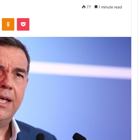
77
1 minute read
VKontakte
Odnoklassniki
Pocket