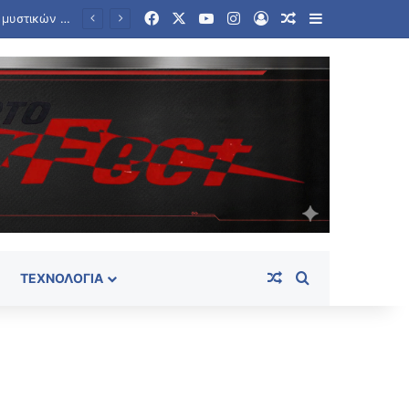
Facebook
X
YouTube
Instagram
Log In
Random Article
Sidebar
Κόμμα Καρυστιανού: Οι 79 πρώτες ημέρες – Οι αποχωρήσεις και το βαθύ «ρήγμα» με την ηγεσία
Random Article
Search for
ΤΕΧΝΟΛΟΓΊΑ