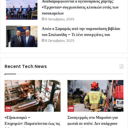
Αναδιαμορφώνεται ο υγειονομικός χάρτης:
«Έρχονται» συγχωνεύσεις κλινικών εντός των
νοσοκομείων
9 Οκτωβρίου, 2025
Απών ο Σαμαράς από την παρουσίαση βιβλίου
του Στυλιανίδη – Τι λένε συνεργάτες του
8 Οκτωβρίου, 2025
Recent Tech News
«Εξοικονομώ –
Συναγερμός στο Μαρούσι για
Επιχειρώ»: Παρατείνεται έως τις
φωτιά σε σπίτι: Δεν υπάρχουν