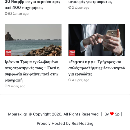
30 Νοεμβρίου για περισσότερες
αναφορές για τραυματίες
από 400 επιχειρήσεις
2 ώρες ago
53 λεπτά ago
Ιράν και Τραμπ εγκλωβισμένοι
«Ergani app»: Γρήγορες και
στις στρατηγικές τους – Γιατί η
απλές προσλήψεις μέσω κινητού
συμφωνία δεν φτάνει ποτέ στην
για εργοδότες
υπογραφή
4 ώρες ago
3 ώρες ago
Mparaki.gr © Copyright 2026, All Rights Reserved | By
Sp
|
Proudly Hosted by
RealHosting