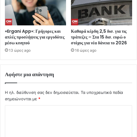
«Ergani App»: Γρήγορες και
Καθαρά κέρδη 2,5 δισ. για τις
απλές προσλήψεις για εργοδότες
τράπεζες – Στα 15 δισ. ευρώ ο
μέσω κινητού
στόχος για νέα δάνεια το 2026
13 ώρες ago
16 ώρες ago
Αφήστε μια απάντηση
Η ηλ. διεύθυνση σας δεν δημοσιεύεται.
Τα υποχρεωτικά πεδία
σημειώνονται με
*
Σ
χ
ό