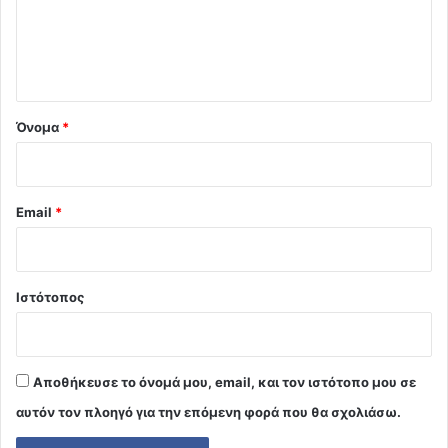
λ
ι
ο
*
Όνομα
*
Email
*
Ιστότοπος
Αποθήκευσε το όνομά μου, email, και τον ιστότοπο μου σε
αυτόν τον πλοηγό για την επόμενη φορά που θα σχολιάσω.