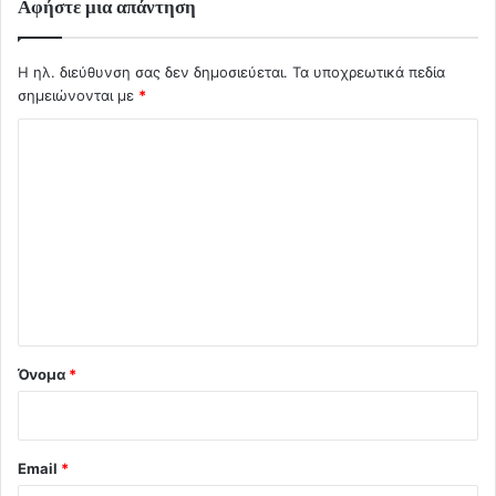
Αφήστε μια απάντηση
Η ηλ. διεύθυνση σας δεν δημοσιεύεται.
Τα υποχρεωτικά πεδία
σημειώνονται με
*
Σ
χ
ό
λ
ι
ο
*
Όνομα
*
Email
*