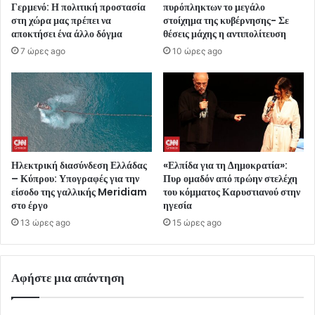
Γερμενό: Η πολιτική προστασία
πυρόπληκτων το μεγάλο
στη χώρα μας πρέπει να
στοίχημα της κυβέρνησης- Σε
αποκτήσει ένα άλλο δόγμα
θέσεις μάχης η αντιπολίτευση
7 ώρες ago
10 ώρες ago
Ηλεκτρική διασύνδεση Ελλάδας
«Ελπίδα για τη Δημοκρατία»:
– Κύπρου: Υπογραφές για την
Πυρ ομαδόν από πρώην στελέχη
είσοδο της γαλλικής Meridiam
του κόμματος Καρυστιανού στην
στο έργο
ηγεσία
13 ώρες ago
15 ώρες ago
Αφήστε μια απάντηση