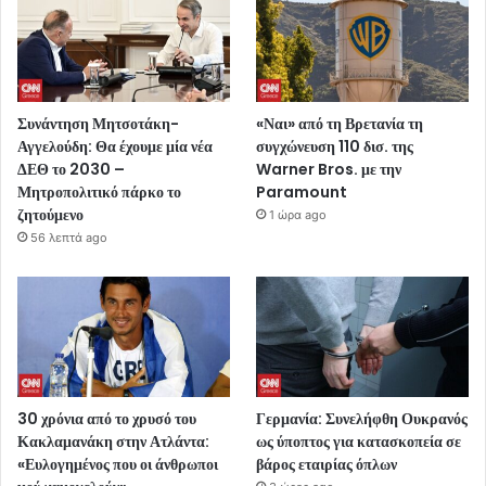
Συνάντηση Μητσοτάκη-
«Ναι» από τη Βρετανία τη
Αγγελούδη: Θα έχουμε μία νέα
συγχώνευση 110 δισ. της
ΔΕΘ το 2030 –
Warner Bros. με την
Μητροπολιτικό πάρκο το
Paramount
ζητούμενο
1 ώρα ago
56 λεπτά ago
30 χρόνια από το χρυσό του
Γερμανία: Συνελήφθη Ουκρανός
Κακλαμανάκη στην Ατλάντα:
ως ύποπτος για κατασκοπεία σε
«Ευλογημένος που οι άνθρωποι
βάρος εταιρίας όπλων