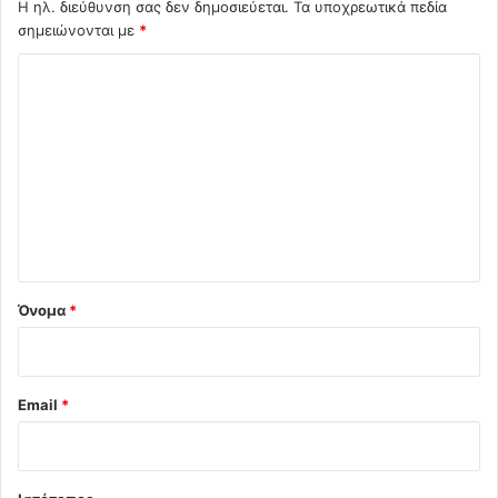
Η ηλ. διεύθυνση σας δεν δημοσιεύεται.
Τα υποχρεωτικά πεδία
σημειώνονται με
*
Σ
χ
ό
λ
ι
ο
*
Όνομα
*
Email
*