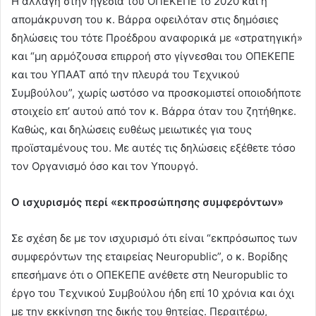
Η αλλαγή στην ηγεσία του ΟΠΕΚΕΠΕ το 2020 και η
απομάκρυνση του κ. Βάρρα οφειλόταν στις δημόσιες
δηλώσεις του τότε Προέδρου αναφορικά με «στρατηγική»
και “μη αρμόζουσα επιρροή στο γίγνεσθαι του ΟΠΕΚΕΠΕ
και του ΥΠΑΑΤ από την πλευρά του Τεχνικού
Συμβούλου”, χωρίς ωστόσο να προσκομιστεί οποιοδήποτε
στοιχείο επ’ αυτού από τον κ. Βάρρα όταν του ζητήθηκε.
Καθώς, και δηλώσεις ευθέως μειωτικές για τους
προϊσταμένους του. Με αυτές τις δηλώσεις εξέθετε τόσο
τον Οργανισμό όσο και τον Υπουργό.
Ο ισχυρισμός περί «εκπροσώπησης συμφερόντων»
Σε σχέση δε με τον ισχυρισμό ότι είναι “εκπρόσωπος των
συμφερόντων της εταιρείας Neuropublic”, ο κ. Βορίδης
επεσήμανε ότι ο ΟΠΕΚΕΠΕ ανέθετε στη Neuropublic το
έργο του Τεχνικού Συμβούλου ήδη επί 10 χρόνια και όχι
με την εκκίνηση της δικής του θητείας. Περαιτέρω,