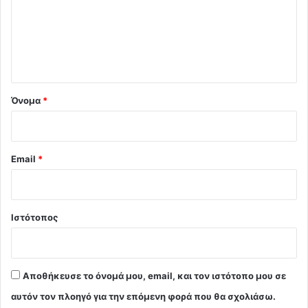
λ
ι
ο
*
Όνομα
*
Email
*
Ιστότοπος
Αποθήκευσε το όνομά μου, email, και τον ιστότοπο μου σε
αυτόν τον πλοηγό για την επόμενη φορά που θα σχολιάσω.