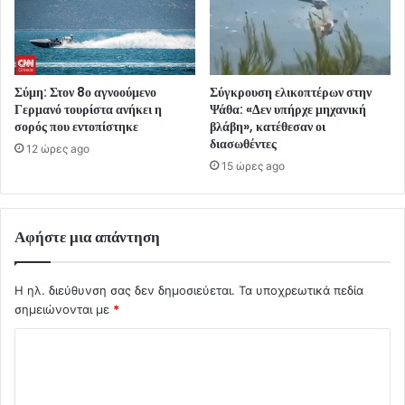
Σύμη: Στον 8ο αγνοούμενο
Σύγκρουση ελικοπτέρων στην
Γερμανό τουρίστα ανήκει η
Ψάθα: «Δεν υπήρχε μηχανική
σορός που εντοπίστηκε
βλάβη», κατέθεσαν οι
διασωθέντες
12 ώρες ago
15 ώρες ago
Αφήστε μια απάντηση
Η ηλ. διεύθυνση σας δεν δημοσιεύεται.
Τα υποχρεωτικά πεδία
σημειώνονται με
*
Σ
χ
ό