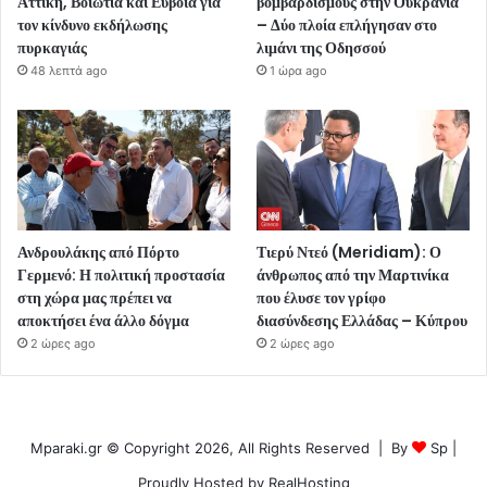
Αττική, Βοιωτία και Εύβοια για
βομβαρδισμούς στην Ουκρανία
τον κίνδυνο εκδήλωσης
– Δύο πλοία επλήγησαν στο
πυρκαγιάς
λιμάνι της Οδησσού
48 λεπτά ago
1 ώρα ago
Ανδρουλάκης από Πόρτο
Τιερύ Ντεό (Meridiam): Ο
Γερμενό: Η πολιτική προστασία
άνθρωπος από την Μαρτινίκα
στη χώρα μας πρέπει να
που έλυσε τον γρίφο
αποκτήσει ένα άλλο δόγμα
διασύνδεσης Ελλάδας – Κύπρου
2 ώρες ago
2 ώρες ago
Mparaki.gr © Copyright 2026, All Rights Reserved | By
Sp
|
Proudly Hosted by
RealHosting