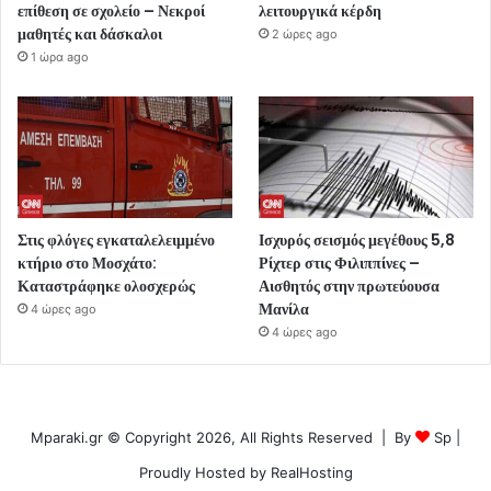
επίθεση σε σχολείο – Νεκροί
λειτουργικά κέρδη
μαθητές και δάσκαλοι
2 ώρες ago
1 ώρα ago
Στις φλόγες εγκαταλελειμμένο
Ισχυρός σεισμός μεγέθους 5,8
κτήριο στο Μοσχάτο:
Ρίχτερ στις Φιλιππίνες –
Καταστράφηκε ολοσχερώς
Αισθητός στην πρωτεύουσα
Μανίλα
4 ώρες ago
4 ώρες ago
Mparaki.gr © Copyright 2026, All Rights Reserved | By
Sp
|
Proudly Hosted by
RealHosting