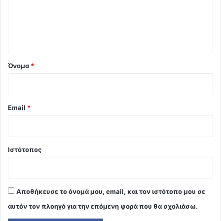
λ
ι
ο
*
Όνομα
*
Email
*
Ιστότοπος
Αποθήκευσε το όνομά μου, email, και τον ιστότοπο μου σε
αυτόν τον πλοηγό για την επόμενη φορά που θα σχολιάσω.