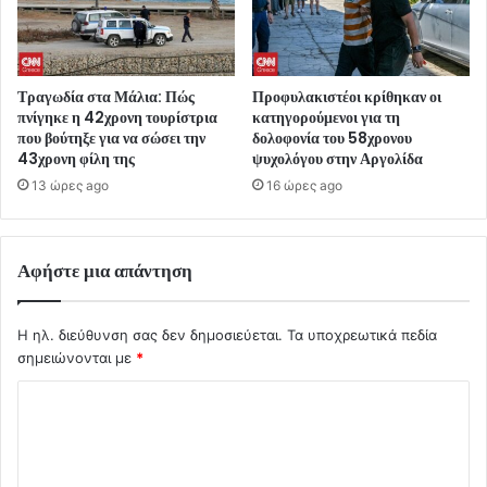
Τραγωδία στα Μάλια: Πώς
Προφυλακιστέοι κρίθηκαν οι
πνίγηκε η 42χρονη τουρίστρια
κατηγορούμενοι για τη
που βούτηξε για να σώσει την
δολοφονία του 58χρονου
43χρονη φίλη της
ψυχολόγου στην Αργολίδα
13 ώρες ago
16 ώρες ago
Αφήστε μια απάντηση
Η ηλ. διεύθυνση σας δεν δημοσιεύεται.
Τα υποχρεωτικά πεδία
σημειώνονται με
*
Σ
χ
ό