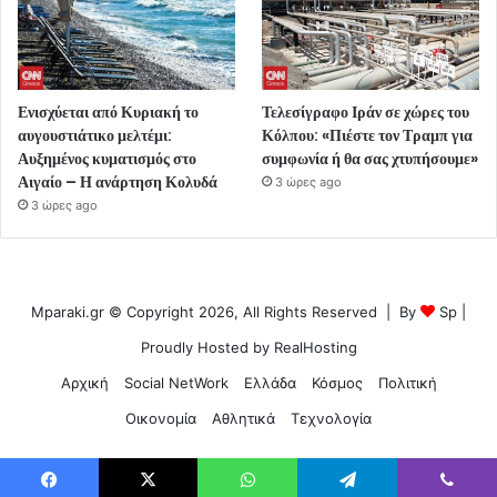
Ενισχύεται από Κυριακή το
Τελεσίγραφο Ιράν σε χώρες του
αυγουστιάτικο μελτέμι:
Κόλπου: «Πιέστε τον Τραμπ για
Αυξημένος κυματισμός στο
συμφωνία ή θα σας χτυπήσουμε»
Αιγαίο – Η ανάρτηση Κολυδά
3 ώρες ago
3 ώρες ago
Mparaki.gr © Copyright 2026, All Rights Reserved | By
Sp
|
Proudly Hosted by
RealHosting
Αρχική
Social NetWork
Ελλάδα
Κόσμος
Πολιτική
Οικονομία
Αθλητικά
Τεχνολογία