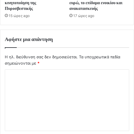
κινητοποίηση της
ευρώ, το επίδομα ενοικίου και
Πυροσβεστικής
ανακατασκευής
15 ώρες ago
17 ώρες ago
Αφήστε μια απάντηση
Η ηλ. διεύθυνση σας δεν δημοσιεύεται.
Τα υποχρεωτικά πεδία
σημειώνονται με
*
Σ
χ
ό
λ
ι
ο
*