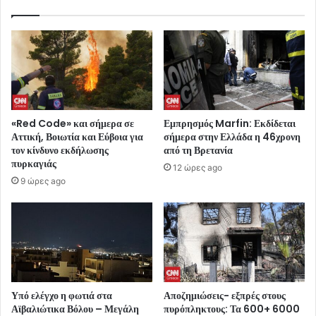
«Red Code» και σήμερα σε
Εμπρησμός Marfin: Εκδίδεται
Αττική, Βοιωτία και Εύβοια για
σήμερα στην Ελλάδα η 46χρονη
τον κίνδυνο εκδήλωσης
από τη Βρετανία
πυρκαγιάς
12 ώρες ago
9 ώρες ago
Υπό ελέγχο η φωτιά στα
Αποζημιώσεις- εξπρές στους
Αϊβαλιώτικα Βόλου – Μεγάλη
πυρόπληκτους: Τα 600+ 6000