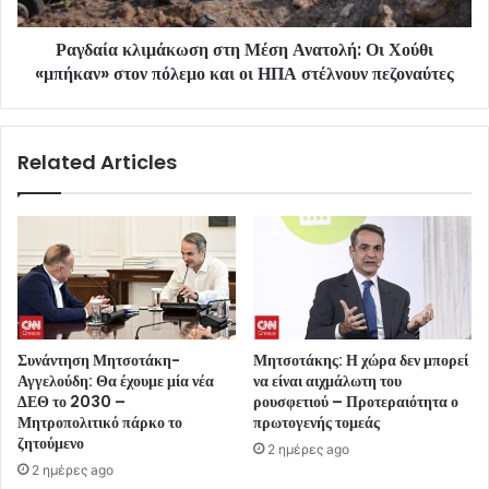
Ραγδαία κλιμάκωση στη Μέση Ανατολή: Οι Χούθι
«μπήκαν» στον πόλεμο και οι ΗΠΑ στέλνουν πεζοναύτες
Related Articles
Συνάντηση Μητσοτάκη-
Μητσοτάκης: Η χώρα δεν μπορεί
Αγγελούδη: Θα έχουμε μία νέα
να είναι αιχμάλωτη του
ΔΕΘ το 2030 –
ρουσφετιού – Προτεραιότητα ο
Μητροπολιτικό πάρκο το
πρωτογενής τομεάς
ζητούμενο
2 ημέρες ago
2 ημέρες ago