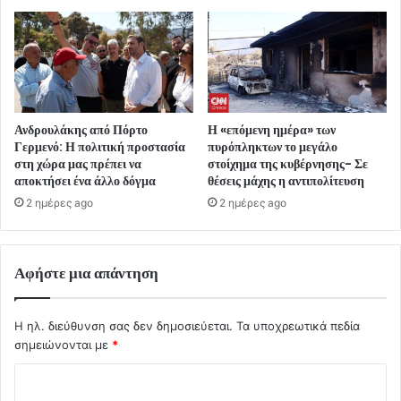
Ανδρουλάκης από Πόρτο
Η «επόμενη ημέρα» των
Γερμενό: Η πολιτική προστασία
πυρόπληκτων το μεγάλο
στη χώρα μας πρέπει να
στοίχημα της κυβέρνησης- Σε
αποκτήσει ένα άλλο δόγμα
θέσεις μάχης η αντιπολίτευση
2 ημέρες ago
2 ημέρες ago
Αφήστε μια απάντηση
Η ηλ. διεύθυνση σας δεν δημοσιεύεται.
Τα υποχρεωτικά πεδία
σημειώνονται με
*
Σ