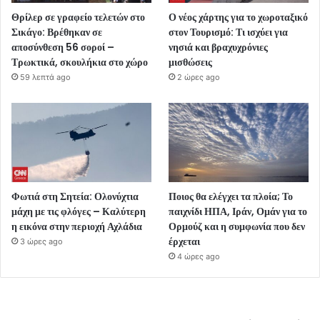
Θρίλερ σε γραφείο τελετών στο
Ο νέος χάρτης για το χωροταξικό
Σικάγο: Βρέθηκαν σε
στον Τουρισμό: Τι ισχύει για
αποσύνθεση 56 σοροί –
νησιά και βραχυχρόνιες
Τρωκτικά, σκουλήκια στο χώρο
μισθώσεις
59 λεπτά ago
2 ώρες ago
Φωτιά στη Σητεία: Ολονύχτια
Ποιος θα ελέγχει τα πλοία; Το
μάχη με τις φλόγες – Καλύτερη
παιχνίδι ΗΠΑ, Ιράν, Ομάν για το
η εικόνα στην περιοχή Αχλάδια
Ορμούζ και η συμφωνία που δεν
έρχεται
3 ώρες ago
4 ώρες ago