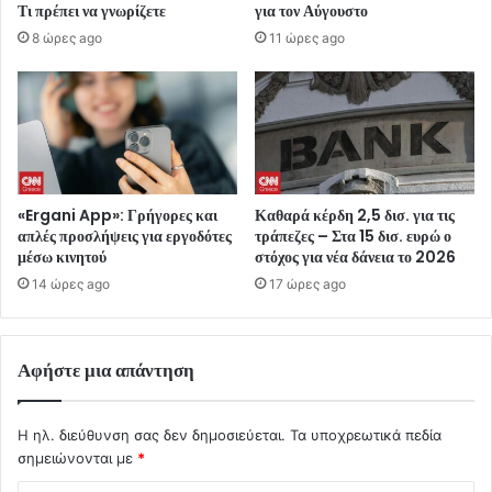
Τι πρέπει να γνωρίζετε
για τον Αύγουστο
8 ώρες ago
11 ώρες ago
«Ergani App»: Γρήγορες και
Καθαρά κέρδη 2,5 δισ. για τις
απλές προσλήψεις για εργοδότες
τράπεζες – Στα 15 δισ. ευρώ ο
μέσω κινητού
στόχος για νέα δάνεια το 2026
14 ώρες ago
17 ώρες ago
Αφήστε μια απάντηση
Η ηλ. διεύθυνση σας δεν δημοσιεύεται.
Τα υποχρεωτικά πεδία
σημειώνονται με
*