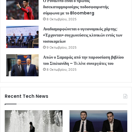
Ο Ρονάλντο είναι ο πρώτος
δισεκατομμυριούχος ποδοσφαιριστής
σύμφωνα με το Bloomberg
8 Οκτωβρίου, 2025
Αναδιαμορφώνεται ο υγειονομικός χάρτης:
«Έρχονται» συγχωνεύσεις κλινικών εντός των
νοσοκομείων
9 Οκτωβρίου, 2025
Απών ο Σαμαράς από την παρουσίαση βιβλίου
του Στυλιανίδη – Τι λένε συνεργάτες του
8 Οκτωβρίου, 2025
Recent Tech News