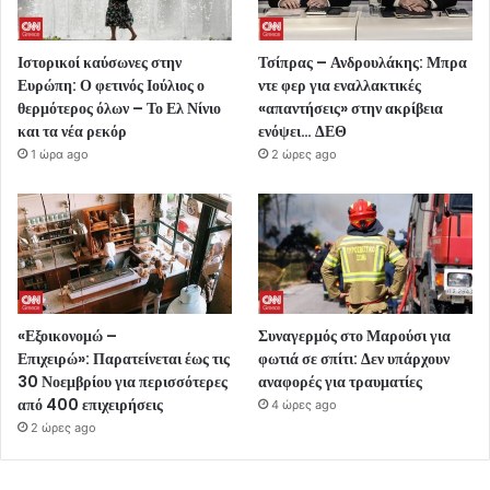
Ιστορικοί καύσωνες στην
Τσίπρας – Ανδρουλάκης: Μπρα
Ευρώπη: Ο φετινός Ιούλιος ο
ντε φερ για εναλλακτικές
θερμότερος όλων – Το Ελ Νίνιο
«απαντήσεις» στην ακρίβεια
και τα νέα ρεκόρ
ενόψει… ΔΕΘ
1 ώρα ago
2 ώρες ago
«Εξοικονομώ –
Συναγερμός στο Μαρούσι για
Επιχειρώ»: Παρατείνεται έως τις
φωτιά σε σπίτι: Δεν υπάρχουν
30 Νοεμβρίου για περισσότερες
αναφορές για τραυματίες
από 400 επιχειρήσεις
4 ώρες ago
2 ώρες ago