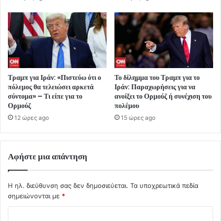
Τραμπ για Ιράν: «Πιστεύω ότι ο
Το δίλημμα του Τραμπ για το
πόλεμος θα τελειώσει αρκετά
Ιράν: Παραχωρήσεις για να
σύντομα» – Τι είπε για το
ανοίξει το Ορμούζ ή συνέχιση του
Ορμούζ
πολέμου
12 ώρες ago
15 ώρες ago
Αφήστε μια απάντηση
Η ηλ. διεύθυνση σας δεν δημοσιεύεται.
Τα υποχρεωτικά πεδία
σημειώνονται με
*
Σ