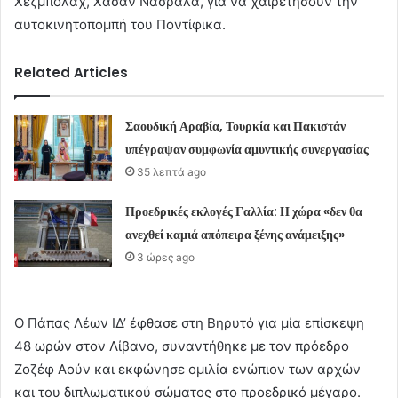
Χεζμπολάχ, Χασάν Νασράλα, για να χαιρετήσουν την
αυτοκινητοπομπή του Ποντίφικα.
Related Articles
Σαουδική Αραβία, Τουρκία και Πακιστάν
υπέγραψαν συμφωνία αμυντικής συνεργασίας
35 λεπτά ago
Προεδρικές εκλογές Γαλλία: Η χώρα «δεν θα
ανεχθεί καμιά απόπειρα ξένης ανάμειξης»
3 ώρες ago
Ο Πάπας Λέων ΙΔ’ έφθασε στη Βηρυτό για μία επίσκεψη
48 ωρών στον Λίβανο, συναντήθηκε με τον πρόεδρο
Ζοζέφ Αούν και εκφώνησε ομιλία ενώπιον των αρχών
και του διπλωματικού σώματος στο προεδρικό μέγαρο.