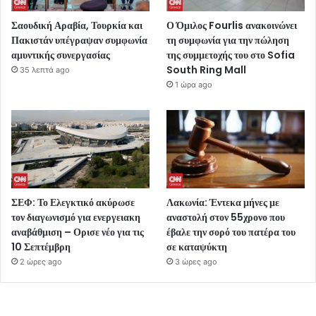
Σαουδική Αραβία, Τουρκία και
Ο Όμιλος Fourlis ανακοινώνει
Πακιστάν υπέγραψαν συμφωνία
τη συμφωνία για την πώληση
αμυντικής συνεργασίας
της συμμετοχής του στο Sofia
South Ring Mall
35 λεπτά ago
1 ώρα ago
ΣΕΦ: Το Ελεγκτικό ακύρωσε
Λακωνία: Έντεκα μήνες με
τον διαγωνισμό για ενεργειακη
αναστολή στον 55χρονο που
αναβάθμιση – Ορισε νέο για τις
έβαλε την σορό του πατέρα του
10 Σεπτέμβρη
σε καταψύκτη
2 ώρες ago
3 ώρες ago