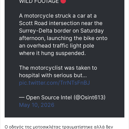
WILD FOOTAGE
A motorcycle struck a car at a
Scott Road intersection near the
Surrey-Delta border on Saturday
afternoon, launching the bike onto
an overhead traffic light pole
where it hung suspended.
The motorcyclist was taken to
hospital with serious but…
pic.twitter.com/TrrNTsFnBJ
— Open Source Intel (@Osint613)
May 10, 2026
Ο οδηγός της μοτοσικλέτας τραυματίστηκε αλλά δεν