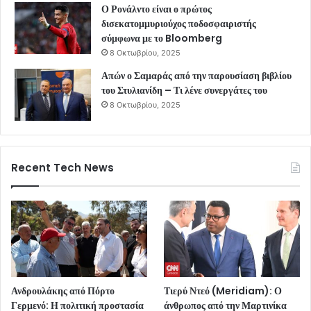
Ο Ρονάλντο είναι ο πρώτος
δισεκατομμυριούχος ποδοσφαιριστής
σύμφωνα με το Bloomberg
8 Οκτωβρίου, 2025
Απών ο Σαμαράς από την παρουσίαση βιβλίου
του Στυλιανίδη – Τι λένε συνεργάτες του
8 Οκτωβρίου, 2025
Recent Tech News
Ανδρουλάκης από Πόρτο
Τιερύ Ντεό (Meridiam): Ο
Γερμενό: Η πολιτική προστασία
άνθρωπος από την Μαρτινίκα