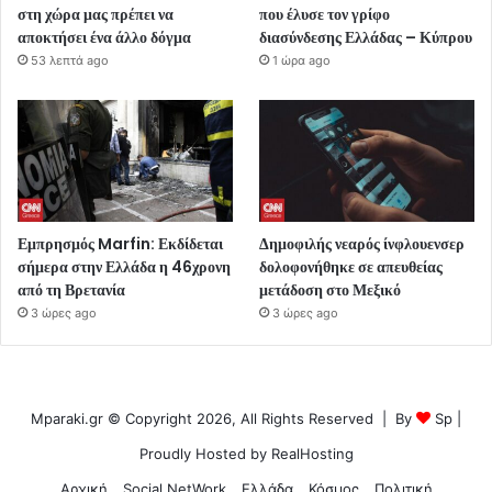
στη χώρα μας πρέπει να
που έλυσε τον γρίφο
αποκτήσει ένα άλλο δόγμα
διασύνδεσης Ελλάδας – Κύπρου
53 λεπτά ago
1 ώρα ago
Εμπρησμός Marfin: Εκδίδεται
Δημοφιλής νεαρός ίνφλουενσερ
σήμερα στην Ελλάδα η 46χρονη
δολοφονήθηκε σε απευθείας
από τη Βρετανία
μετάδοση στο Μεξικό
3 ώρες ago
3 ώρες ago
Mparaki.gr © Copyright 2026, All Rights Reserved | By
Sp
|
Proudly Hosted by
RealHosting
Αρχική
Social NetWork
Ελλάδα
Κόσμος
Πολιτική