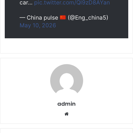
car…
pic.twitter.com/Ql9zD8AYan
— China pulse
(@Eng_china5)
May 10, 2026
admin
Website