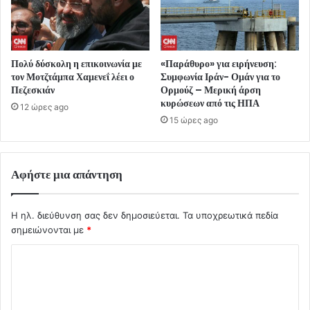
Πολύ δύσκολη η επικοινωνία με
«Παράθυρο» για ειρήνευση:
τον Μοτζτάμπα Χαμενεΐ λέει ο
Συμφωνία Ιράν- Ομάν για το
Πεζεσκιάν
Ορμούζ – Μερική άρση
κυρώσεων από τις ΗΠΑ
12 ώρες ago
15 ώρες ago
Αφήστε μια απάντηση
Η ηλ. διεύθυνση σας δεν δημοσιεύεται.
Τα υποχρεωτικά πεδία
σημειώνονται με
*
Σ
χ
ό