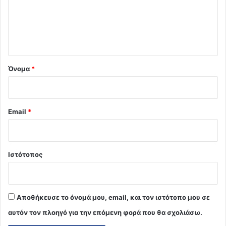
λ
ι
ο
*
Όνομα
*
Email
*
Ιστότοπος
Αποθήκευσε το όνομά μου, email, και τον ιστότοπο μου σε
αυτόν τον πλοηγό για την επόμενη φορά που θα σχολιάσω.