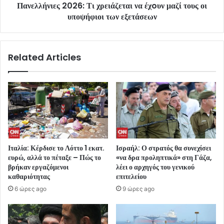
Πανελλήνιες 2026: Τι χρειάζεται να έχoυν μαζί τους οι
υποψήφιοι των εξετάσεων
Related Articles
Ιταλία: Κέρδισε το Λόττο 1 εκατ.
Ισραήλ: Ο στρατός θα συνεχίσει
ευρώ, αλλά το πέταξε – Πώς το
«να δρα προληπτικά» στη Γάζα,
βρήκαν εργαζόμενοι
λέει ο αρχηγός του γενικού
καθαριότητας
επιτελείου
6 ώρες ago
9 ώρες ago