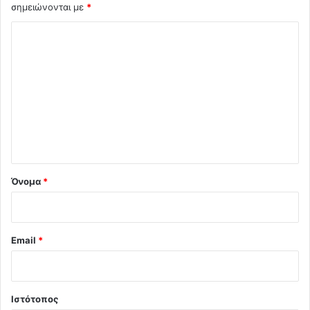
σημειώνονται με
*
Σ
χ
ό
λ
ι
ο
*
Όνομα
*
Email
*
Ιστότοπος