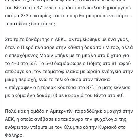
του Βίντα στο 37΄ ενώ η ομάδα του Νίκολιτς δημιούργησε
ακόμα 2-3 ευκαιρίες και το σκορ θα μπορούσε να πάρει…
τερατώδεις διαστάσεις.
Στο τρίτο δοκάρι της η ΑΕΚ… ανταμείφθηκε με ένα γκολ,
όταν ο Πιερό πλάσαρε στην κάθετη δοκό του Μίτοφ, αλλά
ο επερχόμενος Μαρίν μπήκε με τη μπάλα στα δίχτυα για
το 4-0 στο 55΄. Το 5-0 διαμόρφωσε ο Γιόβιτς στο 81΄ αφού
απέφυγε και τον τερματοφύλακα με ωραία ενέργεια στην
μικρή περιοχή, ενώ το τελικό σκορ στον πίνακα
«υπέγραψε» ο Ντέρερκ Κουτέσα στο 87΄. Το ματς έκλεισε
με ακόμα ένα δοκάρι (!) σε κεφαλιά του Βίντα στο 90΄.
Πολύ κακή ομάδα η Αμπερντίν, παραδόθηκε αμαχητί στην
ΑΕΚ, η οποία ανέβασε κατακόρυφα την ψυχολογία της,
ενόψει του ντέρμπι με τον Ολυμπιακό την Κυριακό στο
Φάληρο.