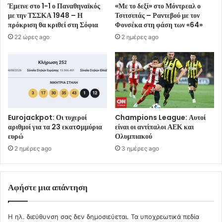
Έμεινε στο 1-1 ο Παναθηναϊκός
«Με το δεξί» στο Μόντρεαλ ο
με την ΤΣΣΚΑ 1948 – Η
Τσιτσιπάς – Ραντεβού με τον
πρόκριση θα κριθεί στη Σόφια
Φονσέκα στη φάση των «64»
22 ώρες ago
2 ημέρες ago
Eurojackpot: Οι τυχεροί
Champions League: Αυτοί
αριθμοί για τα 23 εκατoμμύρια
είναι οι αντίπαλοι ΑΕΚ και
ευρώ
Ολυμπιακού
2 ημέρες ago
3 ημέρες ago
Αφήστε μια απάντηση
Η ηλ. διεύθυνση σας δεν δημοσιεύεται.
Τα υποχρεωτικά πεδία