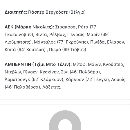
Διαιτητής:
Γιάσπερ Βεργκόοτε (Βέλγιο)
ΑΕΚ (Μάρκο Νίκολιτς):
Στρακόσα, Ρότα (77΄
Γκατσίνοβιτς), Βίντα, Ρέλβας, Πένραϊς, Μαρίν (69΄
Λιούμπιτσιτς), Μάνταλος (77΄ Γκρούγιτς), Πινέδα, Ελίασον,
Κοϊτά (64΄ Κουτέσα) , Πιερό (69΄ Γιόβιτς)
ΑΜΠΕΡΝΤΙΝ (Τζίμι Μπο Τέλιν):
Μίτοφ, Μάιλν, Κνούστερ,
Ντέβλιν, Γένσεν, Κεσκίνεν, Σίνι (46΄ Πολβάρα),
Άρμστρονγκ (62΄ Κλάρκσον), Κάρλσον (72΄ Γένγκι), Άουσίς
(46΄ Παλαβέρσα), Λάζετιτς.