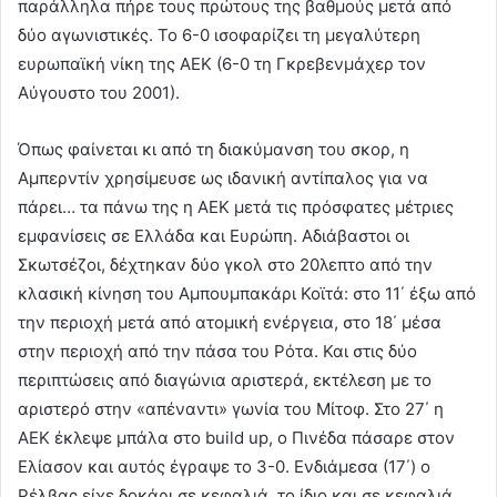
παράλληλα πήρε τους πρώτους της βαθμούς μετά από
δύο αγωνιστικές. Το 6-0 ισοφαρίζει τη μεγαλύτερη
ευρωπαϊκή νίκη της ΑΕΚ (6-0 τη Γκρεβενμάχερ τον
Αύγουστο του 2001).
Όπως φαίνεται κι από τη διακύμανση του σκορ, η
Αμπερντίν χρησίμευσε ως ιδανική αντίπαλος για να
πάρει… τα πάνω της η ΑΕΚ μετά τις πρόσφατες μέτριες
εμφανίσεις σε Ελλάδα και Ευρώπη. Αδιάβαστοι οι
Σκωτσέζοι, δέχτηκαν δύο γκολ στο 20λεπτο από την
κλασική κίνηση του Αμπουμπακάρι Κοϊτά: στο 11΄ έξω από
την περιοχή μετά από ατομική ενέργεια, στο 18΄ μέσα
στην περιοχή από την πάσα του Ρότα. Και στις δύο
περιπτώσεις από διαγώνια αριστερά, εκτέλεση με το
αριστερό στην «απέναντι» γωνία του Μίτοφ. Στο 27΄ η
ΑΕΚ έκλεψε μπάλα στο build up, ο Πινέδα πάσαρε στον
Ελίασον και αυτός έγραψε το 3-0. Ενδιάμεσα (17΄) ο
Ρέλβας είχε δοκάρι σε κεφαλιά, το ίδιο και σε κεφαλιά