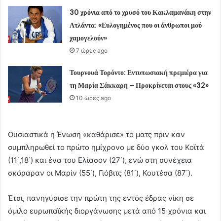
30 χρόνια από το χρυσό του Κακλαμανάκη στην
Ατλάντα: «Ευλογημένος που οι άνθρωποι μού
χαμογελούν»
7 ώρες ago
Τουρνουά Τορόντο: Εντυπωσιακή πρεμιέρα για
τη Μαρία Σάκκαρη – Προκρίνεται στους «32»
10 ώρες ago
Ουσιαστικά η Ένωση «καθάρισε» το ματς πριν καν
συμπληρωθεί το πρώτο ημίχρονο με δύο γκολ του Κοϊτά
(11΄,18΄) και ένα του Ελίασον (27΄), ενώ στη συνέχεια
σκόραραν οι Μαρίν (55΄), Γιόβιτς (81΄), Κουτέσα (87΄).
Έτσι, πανηγύρισε την πρώτη της εντός έδρας νίκη σε
όμιλο ευρωπαϊκής διοργάνωσης μετά από 15 χρόνια και