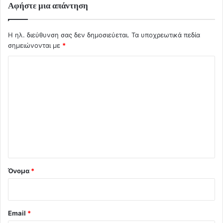
Αφήστε μια απάντηση
Η ηλ. διεύθυνση σας δεν δημοσιεύεται.
Τα υποχρεωτικά πεδία
σημειώνονται με
*
Σ
χ
ό
λ
ι
ο
*
Όνομα
*
Email
*