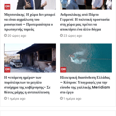
Μητσοτάκης: Η χώρα δεν μπορεί
Ανδρουλάκης από Πόρτο
να είναι αιχμάλωτη του
Γερμενό: Η πολιτική προστασία
ρουσφετιού – Προτεραιότητα ο
στη χώρα μας πρέπει να
πρωτογενής τομεάς
αποκτήσει ένα άλλο δόγμα
20 ώρες ago
23 ώρες ago
Η «επόμενη ημέρα» των
Ηλεκτρική διασύνδεση Ελλάδας
πυρόπληκτων το μεγάλο
– Κύπρου: Υπογραφές για την
στοίχημα της κυβέρνησης- Σε
είσοδο της γαλλικής Meridiam
θέσεις μάχης η αντιπολίτευση
στο έργο
1 ημέρα ago
1 ημέρα ago