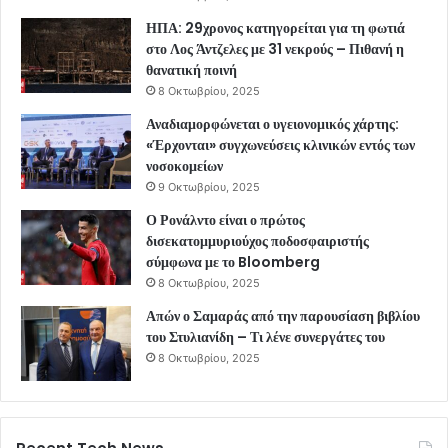
ΗΠΑ: 29χρονος κατηγορείται για τη φωτιά
στο Λος Άντζελες με 31 νεκρούς – Πιθανή η
θανατική ποινή
8 Οκτωβρίου, 2025
Αναδιαμορφώνεται ο υγειονομικός χάρτης:
«Έρχονται» συγχωνεύσεις κλινικών εντός των
νοσοκομείων
9 Οκτωβρίου, 2025
Ο Ρονάλντο είναι ο πρώτος
δισεκατομμυριούχος ποδοσφαιριστής
σύμφωνα με το Bloomberg
8 Οκτωβρίου, 2025
Απών ο Σαμαράς από την παρουσίαση βιβλίου
του Στυλιανίδη – Τι λένε συνεργάτες του
8 Οκτωβρίου, 2025