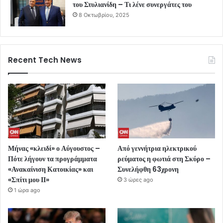
του Στυλιανίδη – Τι λένε συνεργάτες του
8 Οκτωβρίου, 2025
Recent Tech News
Μήνας «κλειδί» ο Αύγουστος –
Από γεννήτρια ηλεκτρικού
Πότε λήγουν τα προγράμματα
ρεύματος η φωτιά στη Σκύρο –
«Ανακαίνιση Κατοικίας» και
Συνελήφθη 63χρονη
«Σπίτι μου ΙΙ»
3 ώρες ago
1 ώρα ago