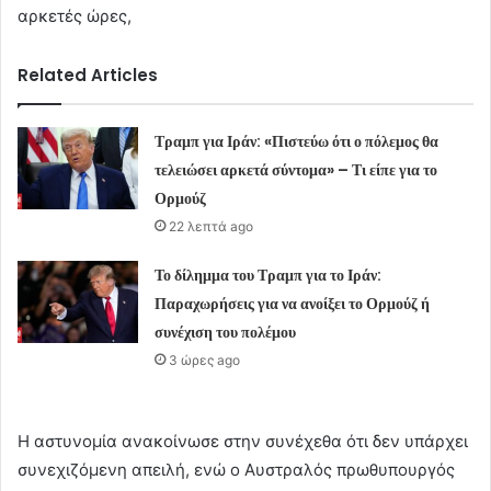
αρκετές ώρες,
Related Articles
Τραμπ για Ιράν: «Πιστεύω ότι ο πόλεμος θα
τελειώσει αρκετά σύντομα» – Τι είπε για το
Ορμούζ
22 λεπτά ago
Το δίλημμα του Τραμπ για το Ιράν:
Παραχωρήσεις για να ανοίξει το Ορμούζ ή
συνέχιση του πολέμου
3 ώρες ago
Η αστυνομία ανακοίνωσε στην συνέχεθα ότι δεν υπάρχει
συνεχιζόμενη απειλή, ενώ ο Αυστραλός πρωθυπουργός