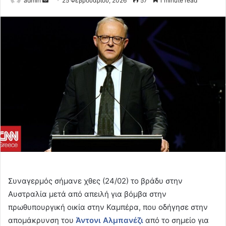
admin
25 Φεβρουαρίου, 2026
57
1 minute read
an
email
Συναγερμός σήμανε χθες (24/02) το βράδυ στην
Αυστραλία μετά από απειλή για βόμβα στην
πρωθυπουργική οικία στην Καμπέρα, που οδήγησε στην
απομάκρυνση του
Άντονι Αλμπανέζι
από το σημείο για