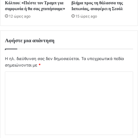
Κόλπου: «Πιέστε τον Τραμπ για
βλήμα προς τη θάλασσα της
συμφωνία ή θα σας χτυπήσουμε»
Ιαπωνίας, αναφέρει η Σεούλ
12 ώρες ago
15 ώρες ago
Αφήστε μια απάντηση
Η ηλ. διεύθυνση σας δεν δημοσιεύεται.
Τα υποχρεωτικά πεδία
σημειώνονται με
*
Σ
χ
ό
λ
ι
ο
*