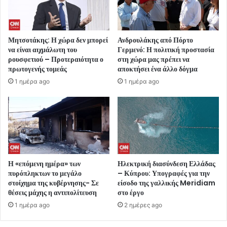
Μητσοτάκης: Η χώρα δεν μπορεί
Ανδρουλάκης από Πόρτο
να είναι αιχμάλωτη του
Γερμενό: Η πολιτική προστασία
ρουσφετιού – Προτεραιότητα ο
στη χώρα μας πρέπει να
πρωτογενής τομεάς
αποκτήσει ένα άλλο δόγμα
1 ημέρα ago
1 ημέρα ago
Η «επόμενη ημέρα» των
Ηλεκτρική διασύνδεση Ελλάδας
πυρόπληκτων το μεγάλο
– Κύπρου: Υπογραφές για την
στοίχημα της κυβέρνησης- Σε
είσοδο της γαλλικής Meridiam
θέσεις μάχης η αντιπολίτευση
στο έργο
1 ημέρα ago
2 ημέρες ago