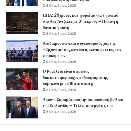
8 Οκτωβρίου, 2025
ΗΠΑ: 29χρονος κατηγορείται για τη φωτιά
στο Λος Άντζελες με 31 νεκρούς – Πιθανή η
θανατική ποινή
8 Οκτωβρίου, 2025
Αναδιαμορφώνεται ο υγειονομικός χάρτης:
«Έρχονται» συγχωνεύσεις κλινικών εντός των
νοσοκομείων
9 Οκτωβρίου, 2025
Ο Ρονάλντο είναι ο πρώτος
δισεκατομμυριούχος ποδοσφαιριστής
σύμφωνα με το Bloomberg
8 Οκτωβρίου, 2025
Απών ο Σαμαράς από την παρουσίαση βιβλίου
του Στυλιανίδη – Τι λένε συνεργάτες του
8 Οκτωβρίου, 2025