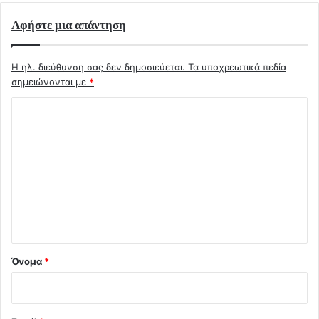
Αφήστε μια απάντηση
Η ηλ. διεύθυνση σας δεν δημοσιεύεται.
Τα υποχρεωτικά πεδία
σημειώνονται με
*
Σ
χ
ό
λ
ι
ο
*
Όνομα
*