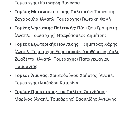
Τομεάρχης) Κατσαρδή Βανέσσα
Τομέας Μεταναστευτικής Πολιτικής:
Τσιριγώτη
Ζαχαρούλα (Αναπλ. Τομεάρχης) Γιωτάκη Φανή
Τομέας Ψηφιακής Πολιτικής:
Πάντζιου Γραμματή
(Αναπλ. Τομεάρχης) Νταφόπουλος Δημήτρης
Τομέας Εξωτερικής Πολιτικής:
Τζήμητρας Χάρης
(Αναπλ. Τομεάρχης Ευρωπαϊκών Υποθέσεων) Λάλη
Ζωρζέττα, (Αναπλ. Τομεάρχης) Παπαγεωργίου
Παυσανίας
Τομέας Άμυνας:
Χριστοδούλου Χρήστος (Αναπλ.
Τομεάρχης) Μπέρδου Κατερίνα
Τομέας Προστασίας του Πολίτη:
Σκανδάμης
Μαρίνος (Αναπλ. Τομεάρχης) Σαουλίδης Αντώνης