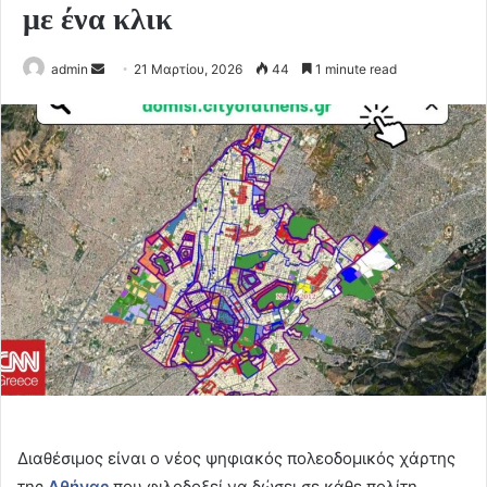
με ένα κλικ
Send
admin
21 Μαρτίου, 2026
44
1 minute read
an
email
Διαθέσιμος είναι ο νέος ψηφιακός πολεοδομικός χάρτης
της
Αθήνας
που φιλοδοξεί να δώσει σε κάθε πολίτη