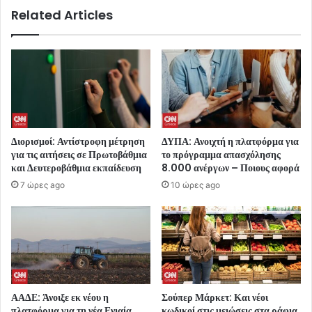
Related Articles
Διορισμοί: Αντίστροφη μέτρηση
ΔΥΠΑ: Ανοιχτή η πλατφόρμα για
για τις αιτήσεις σε Πρωτοβάθμια
το πρόγραμμα απασχόλησης
και Δευτεροβάθμια εκπαίδευση
8.000 ανέργων – Ποιους αφορά
7 ώρες ago
10 ώρες ago
ΑΑΔΕ: Άνοιξε εκ νέου η
Σούπερ Μάρκετ: Και νέοι
πλατφόρμα για τη νέα Ενιαία
κωδικοί στις μειώσεις στα ράφια