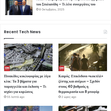
του Στυλιανίδη – Τι λένε συνεργάτες του
8 Οκτωβρίου, 2025
Recent Tech News
Πινακίδες κυκλοφορίας με λίγα
Καιρός: Επικίνδυνο «κοκτέιλ»
κλικ: Τα 3 βήματα για
ζέστης και ανέμων – Σχεδόν
παραγγελία και έκδοση – Τι
στους 40 βαθμούς η
ισχύει για κυρώσεις
θερμοκρασία και 8 μποφόρ
55 λεπτά ago
2 ώρες ago