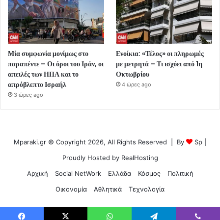
Μία συμφωνία μονίμως στο
Ενοίκια: «Τέλος» οι πληρωμές
παραπέντε – Οι όροι του Ιράν, οι
με μετρητά – Τι ισχύει από 1η
απειλές των ΗΠΑ και το
Οκτωβρίου
απρόβλεπτο Ισραήλ
4 ώρες ago
3 ώρες ago
Mparaki.gr © Copyright 2026, All Rights Reserved | By
Sp
|
Proudly Hosted by
RealHosting
Αρχική
Social NetWork
Ελλάδα
Κόσμος
Πολιτική
Οικονομία
Αθλητικά
Τεχνολογία