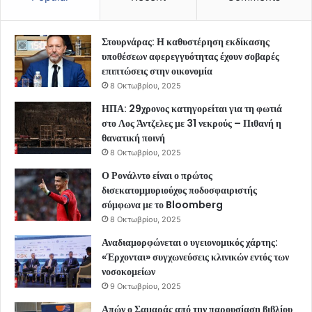
Στουρνάρας: Η καθυστέρηση εκδίκασης
υποθέσεων αφερεγγυότητας έχουν σοβαρές
επιπτώσεις στην οικονομία
8 Οκτωβρίου, 2025
ΗΠΑ: 29χρονος κατηγορείται για τη φωτιά
στο Λος Άντζελες με 31 νεκρούς – Πιθανή η
θανατική ποινή
8 Οκτωβρίου, 2025
Ο Ρονάλντο είναι ο πρώτος
δισεκατομμυριούχος ποδοσφαιριστής
σύμφωνα με το Bloomberg
8 Οκτωβρίου, 2025
Αναδιαμορφώνεται ο υγειονομικός χάρτης:
«Έρχονται» συγχωνεύσεις κλινικών εντός των
νοσοκομείων
9 Οκτωβρίου, 2025
Απών ο Σαμαράς από την παρουσίαση βιβλίου