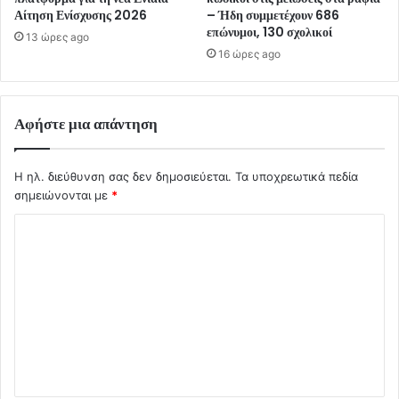
Αίτηση Ενίσχυσης 2026
– Ήδη συμμετέχουν 686
επώνυμοι, 130 σχολικοί
13 ώρες ago
16 ώρες ago
Αφήστε μια απάντηση
Η ηλ. διεύθυνση σας δεν δημοσιεύεται.
Τα υποχρεωτικά πεδία
σημειώνονται με
*
Σ
χ
ό
λ
ι
ο
*