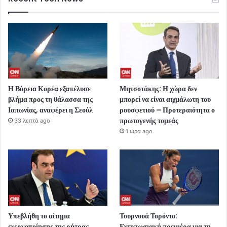
Η Βόρεια Κορέα εξαπέλυσε
Μητσοτάκης: Η χώρα δεν
βλήμα προς τη θάλασσα της
μπορεί να είναι αιχμάλωτη του
Ιαπωνίας, αναφέρει η Σεούλ
ρουσφετιού – Προτεραιότητα ο
πρωτογενής τομεάς
33 λεπτά ago
1 ώρα ago
Υπεβλήθη το αίτημα
Τουρνουά Τορόντο:
ενεργοποίησης της ρήτρας
Εντυπωσιακή πρεμιέρα για τη