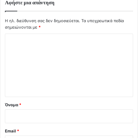
Αφήστε μια απάντηση
Η ηλ. διεύθυνση σας δεν δημοσιεύεται.
Τα υποχρεωτικά πεδία
σημειώνονται με
*
Σ
χ
ό
λ
ι
ο
*
Όνομα
*
Email
*