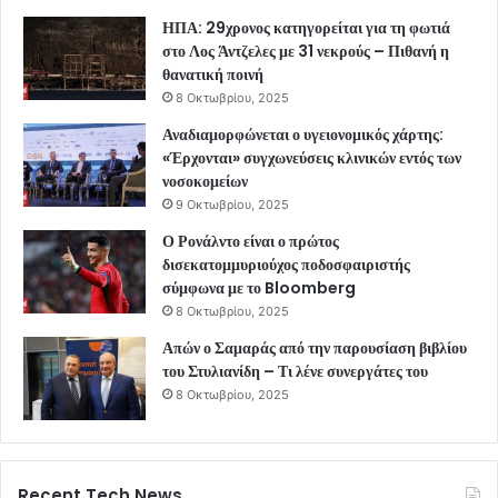
ΗΠΑ: 29χρονος κατηγορείται για τη φωτιά
στο Λος Άντζελες με 31 νεκρούς – Πιθανή η
θανατική ποινή
8 Οκτωβρίου, 2025
Αναδιαμορφώνεται ο υγειονομικός χάρτης:
«Έρχονται» συγχωνεύσεις κλινικών εντός των
νοσοκομείων
9 Οκτωβρίου, 2025
Ο Ρονάλντο είναι ο πρώτος
δισεκατομμυριούχος ποδοσφαιριστής
σύμφωνα με το Bloomberg
8 Οκτωβρίου, 2025
Απών ο Σαμαράς από την παρουσίαση βιβλίου
του Στυλιανίδη – Τι λένε συνεργάτες του
8 Οκτωβρίου, 2025
Recent Tech News