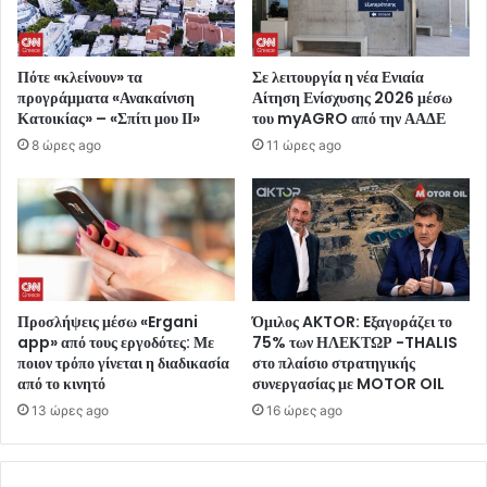
Πότε «κλείνουν» τα
Σε λειτουργία η νέα Ενιαία
προγράμματα «Ανακαίνιση
Αίτηση Ενίσχυσης 2026 μέσω
Κατοικίας» – «Σπίτι μου ΙΙ»
του myAGRO από την ΑΑΔΕ
8 ώρες ago
11 ώρες ago
Προσλήψεις μέσω «Ergani
Όμιλος AKTOR: Eξαγοράζει το
app» από τους εργοδότες: Με
75% των ΗΛΕΚΤΩΡ -THALIS
ποιον τρόπο γίνεται η διαδικασία
στο πλαίσιο στρατηγικής
από το κινητό
συνεργασίας με MOTOR OIL
13 ώρες ago
16 ώρες ago