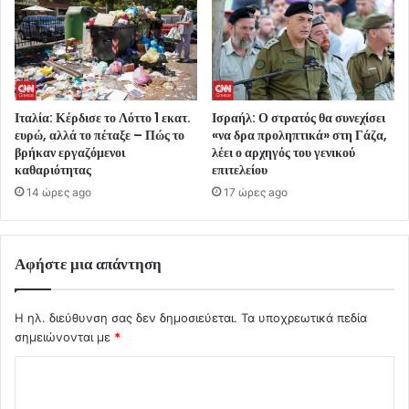
Ιταλία: Κέρδισε το Λόττο 1 εκατ.
Ισραήλ: Ο στρατός θα συνεχίσει
ευρώ, αλλά το πέταξε – Πώς το
«να δρα προληπτικά» στη Γάζα,
βρήκαν εργαζόμενοι
λέει ο αρχηγός του γενικού
καθαριότητας
επιτελείου
14 ώρες ago
17 ώρες ago
Αφήστε μια απάντηση
Η ηλ. διεύθυνση σας δεν δημοσιεύεται.
Τα υποχρεωτικά πεδία
σημειώνονται με
*
Σ
χ