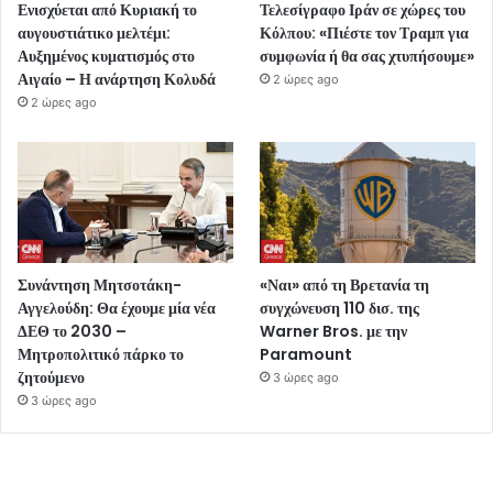
Ενισχύεται από Κυριακή το
Τελεσίγραφο Ιράν σε χώρες του
αυγουστιάτικο μελτέμι:
Κόλπου: «Πιέστε τον Τραμπ για
Αυξημένος κυματισμός στο
συμφωνία ή θα σας χτυπήσουμε»
Αιγαίο – Η ανάρτηση Κολυδά
2 ώρες ago
2 ώρες ago
Συνάντηση Μητσοτάκη-
«Ναι» από τη Βρετανία τη
Αγγελούδη: Θα έχουμε μία νέα
συγχώνευση 110 δισ. της
ΔΕΘ το 2030 –
Warner Bros. με την
Μητροπολιτικό πάρκο το
Paramount
ζητούμενο
3 ώρες ago
3 ώρες ago