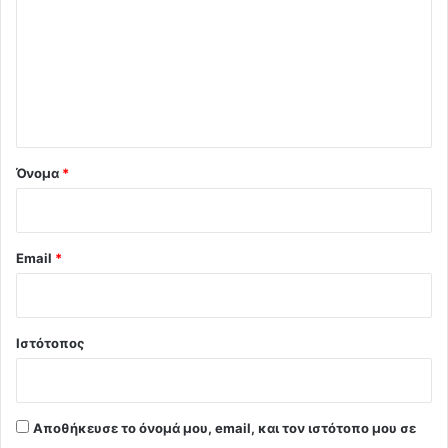
ό
λ
ι
ο
*
Όνομα
*
Email
*
Ιστότοπος
Αποθήκευσε το όνομά μου, email, και τον ιστότοπο μου σε