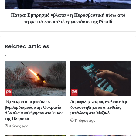
Πάτρα: Εμπρησμό «βλέπει» η Πυροσβεστική πίσω από
τη φωτιά στο παλιό εργοστάσιο της Pirelli
Related Articles
Έξι νεκροί από ρωσικούς
Δημοφιλής νεαρός ίνφλουενσερ
βομβαρδισμούς στην Ουκρανία –
δολοφονήθηκε σε απευθείας
Δύο πλοία επλήγησαν στο λιμάνι
μετάδοση στο Μεξικό
της Οδησσού
11 ώρες ago
8 ώρες ago