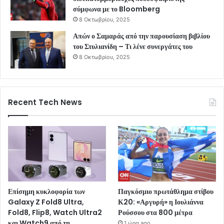
σύμφωνα με το Bloomberg
8 Οκτωβρίου, 2025
Απών ο Σαμαράς από την παρουσίαση βιβλίου
του Στυλιανίδη – Τι λένε συνεργάτες του
8 Οκτωβρίου, 2025
Recent Tech News
Επίσημη κυκλοφορία των
Παγκόσμιο πρωτάθλημα στίβου
Galaxy Z Fold8 Ultra,
Κ20: «Αργυρή» η Ιουλιάννα
Fold8, Flip8, Watch Ultra2
Ρούσσου στα 800 μέτρα
και Watch9 από τη
1 ώρα ago