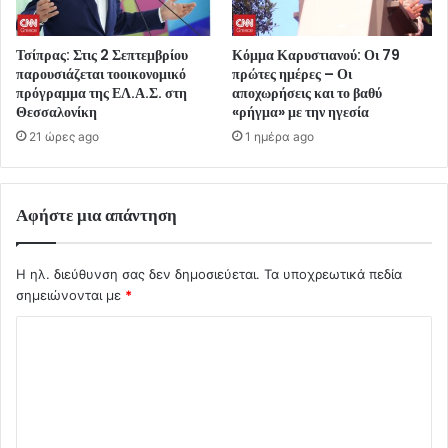
Τσίπρας: Στις 2 Σεπτεμβρίου
Κόμμα Καρυστιανού: Οι 79
παρουσιάζεται τοοικονομικό
πρώτες ημέρες – Οι
πρόγραμμα της ΕΛ.Α.Σ. στη
αποχωρήσεις και το βαθύ
Θεσσαλονίκη
«ρήγμα» με την ηγεσία
21 ώρες ago
1 ημέρα ago
Αφήστε μια απάντηση
Η ηλ. διεύθυνση σας δεν δημοσιεύεται.
Τα υποχρεωτικά πεδία
σημειώνονται με
*
Σ
χ
ό
λ