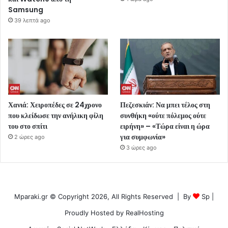
Samsung
39 λεπτά ago
Χανιά: Χειροπέδες σε 24χρονο
Πεζεσκιάν: Να μπει τέλος στη
που κλείδωσε την ανήλικη φίλη
συνθήκη «ούτε πόλεμος ούτε
του στο σπίτι
ειρήνη» – «Τώρα είναι η ώρα
για συμφωνία»
2 ώρες ago
3 ώρες ago
Mparaki.gr © Copyright 2026, All Rights Reserved | By
Sp
|
Proudly Hosted by
RealHosting