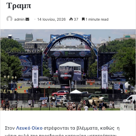
Τραμπ
Send
admin
14 Ιουνίου, 2026
37
1 minute read
an
email
Στον
Λευκό Οίκο
στρέφονται τα βλέμματα, καθώς η
νότια αυλή της προεδρικής κατοικίας μετατρέπεται