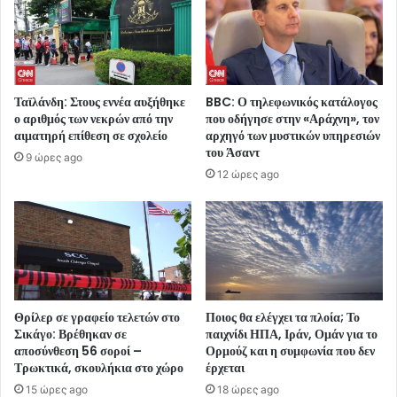
Ταϊλάνδη: Στους εννέα αυξήθηκε
BBC: Ο τηλεφωνικός κατάλογος
ο αριθμός των νεκρών από την
που οδήγησε στην «Αράχνη», τον
αιματηρή επίθεση σε σχολείο
αρχηγό των μυστικών υπηρεσιών
του Άσαντ
9 ώρες ago
12 ώρες ago
Θρίλερ σε γραφείο τελετών στο
Ποιος θα ελέγχει τα πλοία; Το
Σικάγο: Βρέθηκαν σε
παιχνίδι ΗΠΑ, Ιράν, Ομάν για το
αποσύνθεση 56 σοροί –
Ορμούζ και η συμφωνία που δεν
Τρωκτικά, σκουλήκια στο χώρο
έρχεται
15 ώρες ago
18 ώρες ago