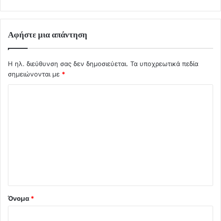
Αφήστε μια απάντηση
Η ηλ. διεύθυνση σας δεν δημοσιεύεται.
Τα υποχρεωτικά πεδία
σημειώνονται με
*
Σ
χ
ό
λ
ι
ο
*
Όνομα
*