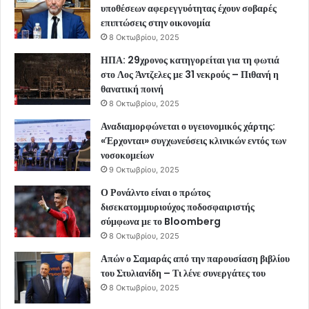
υποθέσεων αφερεγγυότητας έχουν σοβαρές
επιπτώσεις στην οικονομία
8 Οκτωβρίου, 2025
ΗΠΑ: 29χρονος κατηγορείται για τη φωτιά
στο Λος Άντζελες με 31 νεκρούς – Πιθανή η
θανατική ποινή
8 Οκτωβρίου, 2025
Αναδιαμορφώνεται ο υγειονομικός χάρτης:
«Έρχονται» συγχωνεύσεις κλινικών εντός των
νοσοκομείων
9 Οκτωβρίου, 2025
Ο Ρονάλντο είναι ο πρώτος
δισεκατομμυριούχος ποδοσφαιριστής
σύμφωνα με το Bloomberg
8 Οκτωβρίου, 2025
Απών ο Σαμαράς από την παρουσίαση βιβλίου
του Στυλιανίδη – Τι λένε συνεργάτες του
8 Οκτωβρίου, 2025