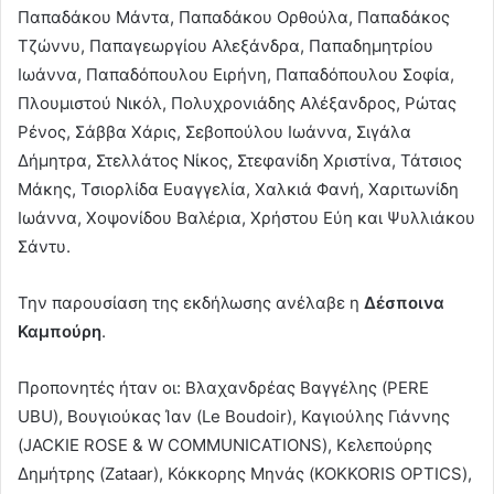
Παπαδάκου Μάντα, Παπαδάκου Ορθούλα, Παπαδάκος
Τζώννυ, Παπαγεωργίου Αλεξάνδρα, Παπαδημητρίου
Ιωάννα, Παπαδόπουλου Ειρήνη, Παπαδόπουλου Σοφία,
Πλουμιστού Νικόλ, Πολυχρονιάδης Αλέξανδρος, Ρώτας
Ρένος, Σάββα Χάρις, Σεβοπούλου Ιωάννα, Σιγάλα
Δήμητρα, Στελλάτος Νίκος, Στεφανίδη Χριστίνα, Τάτσιος
Μάκης, Τσιορλίδα Ευαγγελία, Χαλκιά Φανή, Χαριτωνίδη
Ιωάννα, Χοψονίδου Βαλέρια, Χρήστου Εύη και Ψυλλιάκου
Σάντυ.
Την παρουσίαση της εκδήλωσης ανέλαβε η
Δέσποινα
Καμπούρη
.
Προπονητές ήταν οι: Βλαχανδρέας Βαγγέλης (PERE
UBU), Βουγιούκας Ίαν (Le Boudoir), Καγιούλης Γιάννης
(JACKIE ROSE & W COMMUNICATIONS), Κελεπούρης
Δημήτρης (Zataar), Κόκκορης Μηνάς (KOKKORIS OPTICS),