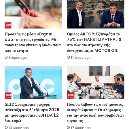
Προσλήψεις μέσω «Ergani
Όμιλος AKTOR: Eξαγοράζει το
app» από τους εργοδότες: Με
75% των ΗΛΕΚΤΩΡ -THALIS
ποιον τρόπο γίνεται η διαδικασία
στο πλαίσιο στρατηγικής
από το κινητό
συνεργασίας με MOTOR OIL
8 ώρες ago
11 ώρες ago
ΔΕΗ: Συνεχιζόμενη ισχυρή
Πώς θα λάβουν τις αποζημιώσεις
ανάπτυξη στο Α΄ εξάμηνο 2026
οι πυρόπληκτοι – Οι πληρωμές
με προσαρμοσμένο EBITDA 1,2
για την αναστολή των συμβάσεων
δισ. ευρώ
εργασίας
14 ώρες ago
17 ώρες ago