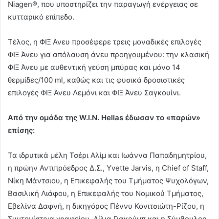
Niagen®, που υποστηρίζει την παραγωγή ενέργειας σε
κυτταρικό επίπεδο.
Τέλος, η ΦΙΞ Άνευ προσέφερε τρεις μοναδικές επιλογές
ΦΙΞ Άνευ για απόλαυση άνευ προηγουμένου: την κλασική
ΦΙΞ Άνευ με αυθεντική γεύση μπύρας και μόνο 14
θερμίδες/100 ml, καθώς και τις φυσικά δροσιστικές
επιλογές ΦΙΞ Άνευ Λεμόνι και ΦΙΞ Άνευ Σαγκουίνι.
Από την ομάδα της W.I.N. Hellas έδωσαν το «παρών»
επίσης:
Τα ιδρυτικά μέλη Τσέρι Αλίμ και Ιωάννα Παπαδημητρίου,
η πρώην Αντιπρόεδρος Δ.Σ., Yvette Jarvis, η Chief of Staff,
Νίκη Μάντσιου, η Επικεφαλής του Τμήματος Ψυχολόγων,
Βασιλική Λιάφου, η Επικεφαλής του Νομικού Τμήματος,
Εβελίνα Δαφνή, η δικηγόρος Πέννυ Κονιτσιώτη-Ρίζου, η
Συντονίστρια γραφείου, Λίλια Γιακούμπ και η Σύμβουλος