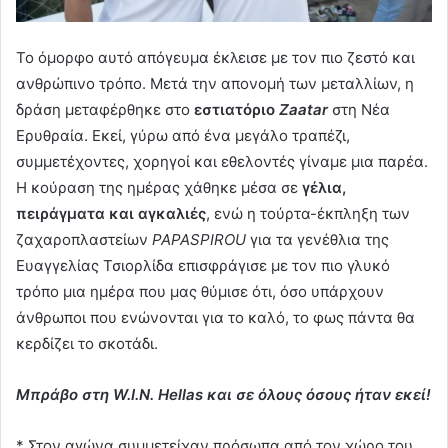
Το όμορφο αυτό απόγευμα έκλεισε με τον πιο ζεστό και
ανθρώπινο τρόπο. Μετά την απονομή των μεταλλίων, η
δράση μεταφέρθηκε στο
εστιατόριο
Zaatar
στη Νέα
Ερυθραία. Εκεί, γύρω από ένα μεγάλο τραπέζι,
συμμετέχοντες, χορηγοί και εθελοντές γίναμε μια παρέα.
Η κούραση της ημέρας χάθηκε μέσα σε
γέλια,
πειράγματα και αγκαλιές
, ενώ η τούρτα-έκπληξη των
ζαχαροπλαστείων
PAPASPIROU
για τα γενέθλια της
Ευαγγελίας Τσιορλίδα επισφράγισε με τον πιο γλυκό
τρόπο μια ημέρα που μας θύμισε ότι, όσο υπάρχουν
άνθρωποι που ενώνονται για το καλό, το φως πάντα θα
κερδίζει το σκοτάδι.
Μπράβο στη W.I.N. Hellas και σε όλους όσους ήταν εκεί!
* Στον αγώνα συμμετείχαν πρόσωπα από τον χώρο του