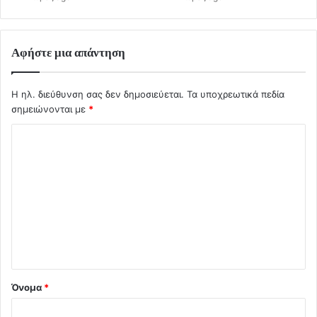
Αφήστε μια απάντηση
Η ηλ. διεύθυνση σας δεν δημοσιεύεται.
Τα υποχρεωτικά πεδία
σημειώνονται με
*
Σ
χ
ό
λ
ι
ο
*
Όνομα
*