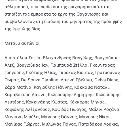
αθλητισμού, των media και της επιχειρηματικότητας,
στηρίζοντας έμπρακτα το έργο της Οργάνωσης και
συμβάλλοντας στη διάδοση του μηνύματος της πρόληψης
της έμφυλης βίας.
Μεταξύ αυτών οι:
Αποστόλου Σοφία, Βλαχανδρέας Βαγγέλης, Βουγιούκας
Άλεξ, Βουγιούκας Ίαν, Γιαμπουρά Στέλλα, Γκουντάρας
Γρηγόρης, Γκότσης Ηλίας, Γκρέκας Κώστας, Γρατσούνας
Θωμάς, De Souza Caroline, Δαφνή Εβελίνα, Delva Diana,
Ζάρα Ματίνα, Καγιούλης Γιάννης, Κάκκαβα Ναταλί,
Καραβοκύρη Δάφνη, Κελεπούρης Δημήτρης, Κελεπούρης
Λευτέρης, Κοκκινάκης Κώστας, Κόκκορης Μηνάς,
Κοψιάλης Αλέξανδρος, Κοψιδάς Γιώργος, Μαΐλιν Ροζάνα,
Μανιάνη Μιρέλα, Μάνεσης Γιάννης, Μάνεσης Νίκος,
Μανίκας Γιώργος, Μυλωνάς Πάνος, Παπαδάκου Λούκια,