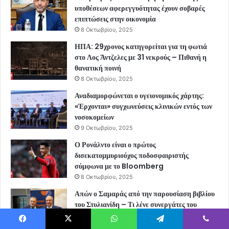
υποθέσεων αφερεγγυότητας έχουν σοβαρές
επιπτώσεις στην οικονομία
8 Οκτωβρίου, 2025
ΗΠΑ: 29χρονος κατηγορείται για τη φωτιά
στο Λος Άντζελες με 31 νεκρούς – Πιθανή η
θανατική ποινή
8 Οκτωβρίου, 2025
Αναδιαμορφώνεται ο υγειονομικός χάρτης:
«Έρχονται» συγχωνεύσεις κλινικών εντός των
νοσοκομείων
9 Οκτωβρίου, 2025
Ο Ρονάλντο είναι ο πρώτος
δισεκατομμυριούχος ποδοσφαιριστής
σύμφωνα με το Bloomberg
8 Οκτωβρίου, 2025
Απών ο Σαμαράς από την παρουσίαση βιβλίου
του Στυλιανίδη – Τι λένε συνεργάτες του
8 Οκτωβρίου, 2025
Facebook
X
WhatsApp
Telegram
Viber