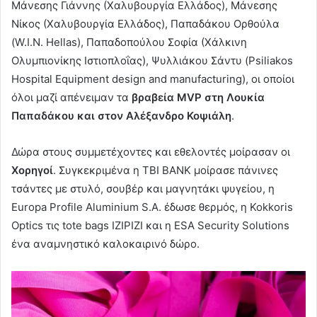
Μάνεσης Γιάννης (Χαλυβουργία Ελλάδος), Μάνεσης
Νίκος (Χαλυβουργία Ελλάδος), Παπαδάκου Ορθούλα
(W.I.N. Hellas), Παπαδοπούλου Σοφία (Χάλκινη
Ολυμπιονίκης Ιστιοπλοΐας), Ψυλλιάκου Σάντυ (Psiliakos
Hospital Equipment design and manufacturing), οι οποίοι
όλοι μαζί απένειμαν τα
βραβεία MVP στη Λουκία
Παπαδάκου και στον Αλέξανδρο Κοψιάλη
.
Δώρα στους συμμετέχοντες και εθελοντές μοίρασαν οι
Χορηγοί
. Συγκεκριμένα η TBI BANK μοίρασε πάνινες
τσάντες με στυλό, σουβέρ και μαγνητάκι ψυγείου, η
Europa Profile Aluminium S.A. έδωσε θερμός, η Kokkoris
Optics τις tote bags IZIPIZI και η ESA Security Solutions
ένα αναμνηστικό καλοκαιρινό δώρο.