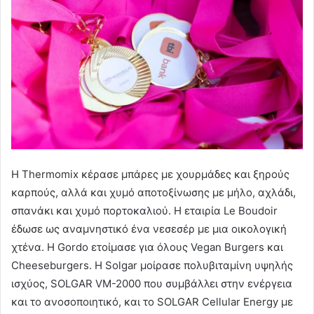
Η Thermomix κέρασε μπάρες με χουρμάδες και ξηρούς
καρπούς, αλλά και χυμό αποτοξίνωσης με μήλο, αχλάδι,
σπανάκι και χυμό πορτοκαλιού. Η εταιρία Le Boudoir
έδωσε ως αναμνηστικό ένα νεσεσέρ με μια οικολογική
χτένα. Η Gordo ετοίμασε για όλους Vegan Burgers και
Cheeseburgers. Η Solgar μοίρασε πολυβιταμίνη υψηλής
ισχύος, SOLGAR VM-2000 που συμβάλλει στην ενέργεια
και το ανοσοποιητικό, και το SOLGAR Cellular Energy με