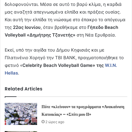
δολοφονούνται. Μέσα σε αυτό το βαρύ κλίμα, η καρδιά
μας αναζητά απεγνωσμένα ελπίδα και πράξεις ουσίας.
Και αυτή την ελπίδα τη νιώσαμε στο έπακρο το απόγευμα
της
22ας Ιουνίου
, όταν βρεθήκαμε στο
Γήπεδο Beach
Volleyball «Δημήτρης Τζανετής»
στη Νέα Ερυθραία.
Εκεί, υπό την αιγίδα του Δήμου Κηφισιάς και με
Πλατινένιο Χορηγό την TBI BANK, πραγματοποιήθηκε το
φετινό «
Celebrity Beach Volleyball Game» της
W.I.N.
Hellas
.
Related Articles
Πότε «κλείνουν» τα προγράμματα «Ανακαίνιση
Κατοικίας» – «Σπίτι μου ΙΙ»
2 ώρες ago