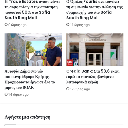
Η Trade Estates ανακοινώνει
Ο Όμιλος Fourlis ανακοινώνει
τη συμφωνία για την απόκτηση
τη συμφωνία για την πώληση της
ποσοστού 50% στο Sofia
συμμετοχής του στο Sofia
South Ring Mall
South Ring Mall
9 ώρες ago
11 ώρες ago
Αυτοψία Δήμα στο νέο
Credia Bank: Στα 53,6 εκατ.
αυτοκινητόδρομο Κρήτης:
ευρώ τα επαναλαμβανόμενα
Προχωρούν τα έργα σε όλο το
λειτουργικά κέρδη
μήκος του ΒΟΑΚ
17 ώρες ago
14 ώρες ago
Αφήστε μια απάντηση