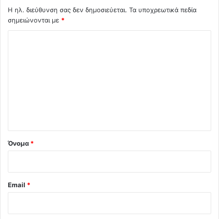
Η ηλ. διεύθυνση σας δεν δημοσιεύεται.
Τα υποχρεωτικά πεδία
σημειώνονται με
*
Σ
χ
ό
λ
ι
ο
*
Όνομα
*
Email
*