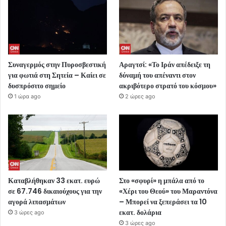
Συναγερμός στην Πυροσβεστική
Αραγτσί: «Το Ιράν απέδειξε τη
για φωτιά στη Σητεία – Καίει σε
δύναμή του απέναντι στον
δυσπρόσιτο σημείο
ακριβότερο στρατό του κόσμου»
1 ώρα ago
2 ώρες ago
Καταβλήθηκαν 33 εκατ. ευρώ
Στο «σφυρί» η μπάλα από το
σε 67.746 δικαιούχους για την
«Χέρι του Θεού» του Μαραντόνα
αγορά λιπασμάτων
– Μπορεί να ξεπεράσει τα 10
εκατ. δολάρια
3 ώρες ago
3 ώρες ago