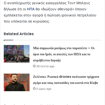
Ο αναπληρωτής γενικός εισαγγελέας Τοντ Μπλανς
δήλωσε ότι οι
ΗΠΑ
θα «διώξουν σθεναρά» όποιον
εμπλέκεται στην αγορά ή πώληση ιρανικού πετρελαίου
που υπόκειται σε κυρώσεις.
Related Articles
Μία συμφωνία μονίμως στο παραπέντε – Οι
όροι του Ιράν, οι απειλές των ΗΠΑ και το
απρόβλεπτο Ισραήλ
38 λεπτά ago
Ζελένσκι: Ρωσικά drones σκότωσαν τρίχρονο
αγόρι και τους παππούδες του κοντά στο Κίεβο
4 ώρες ago