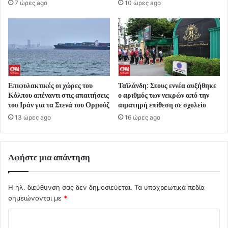
7 ώρες ago
10 ώρες ago
Επιφυλακτικές οι χώρες του
Ταϊλάνδη: Στους εννέα αυξήθηκε
Κόλπου απέναντι στις απαιτήσεις
ο αριθμός των νεκρών από την
του Ιράν για τα Στενά του Ορμούζ
αιματηρή επίθεση σε σχολείο
13 ώρες ago
16 ώρες ago
Αφήστε μια απάντηση
Η ηλ. διεύθυνση σας δεν δημοσιεύεται.
Τα υποχρεωτικά πεδία
σημειώνονται με
*
Σ