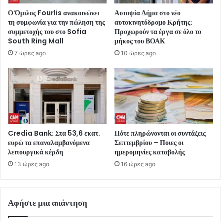
Ο Όμιλος Fourlis ανακοινώνει
Αυτοψία Δήμα στο νέο
τη συμφωνία για την πώληση της
αυτοκινητόδρομο Κρήτης:
συμμετοχής του στο Sofia
Προχωρούν τα έργα σε όλο το
South Ring Mall
μήκος του ΒΟΑΚ
7 ώρες ago
10 ώρες ago
Credia Bank: Στα 53,6 εκατ.
Πότε πληρώνονται οι συντάξεις
ευρώ τα επαναλαμβανόμενα
Σεπτεμβρίου – Ποιες οι
λειτουργικά κέρδη
ημερομηνίες καταβολής
13 ώρες ago
16 ώρες ago
Αφήστε μια απάντηση