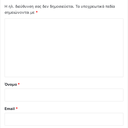
Η ηλ. διεύθυνση σας δεν δημοσιεύεται.
Τα υποχρεωτικά πεδία
σημειώνονται με
*
Σ
χ
ό
λ
ι
ο
*
Όνομα
*
Email
*