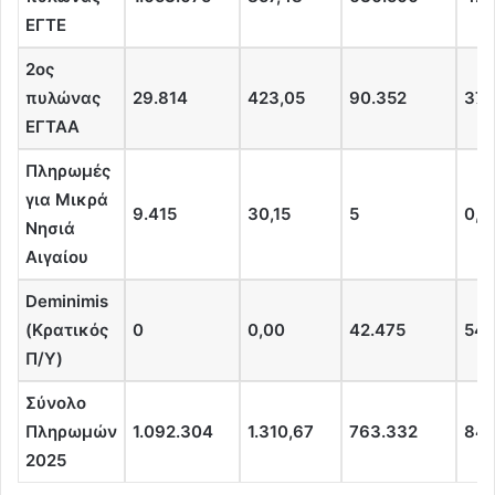
ΕΓΤΕ
2ος
πυλώνας
29.814
423,05
90.352
371
ΕΓΤΑΑ
Πληρωμές
για Μικρά
9.415
30,15
5
0,0
Νησιά
Αιγαίου
Deminimis
(
Κρατικός
0
0,00
42.475
54,
Π/Υ)
Σύνολο
Πληρωμών
1.092.304
1.310,67
763.332
848
2025