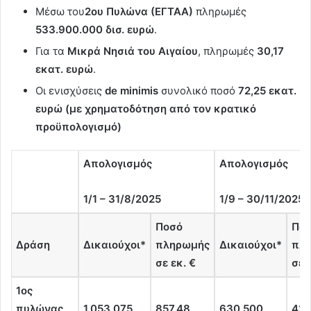
Μέσω του
2ου Πυλώνα (ΕΓΤΑΑ)
πληρωμές
533.900.000 δισ. ευρώ
.
Για τα
Μικρά Νησιά του Αιγαίου
, πληρωμές
30,17
εκατ. ευρώ
.
Οι ενισχύσεις
de minimis
συνολικό ποσό
72,25 εκατ.
ευρώ (με χρηματοδότηση από τον κρατικό
προϋπολογισμό)
Απολογισμός
Απολογισμός
1/1 – 31/8/2025
1/9 – 30/11/2025
Ποσό
Πο
Δράση
Δικαιούχοι
*
πληρωμής
Δικαιούχοι
*
πλ
σε εκ. €
σε 
1ος
πυλώνας
1.053.075
857,48
630.500
423