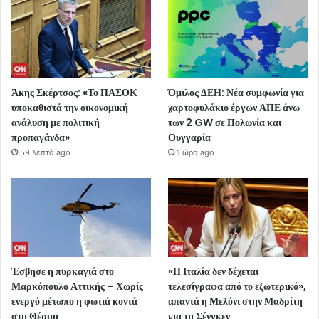
Άκης Σκέρτσος: «Το ΠΑΣΟΚ
Όμιλος ΔΕΗ: Νέα συμφωνία για
υποκαθιστά την οικονομική
χαρτοφυλάκιο έργων ΑΠΕ άνω
ανάλυση με πολιτική
των 2 GW σε Πολωνία και
προπαγάνδα»
Ουγγαρία
59 λεπτά ago
1 ώρα ago
Έσβησε η πυρκαγιά στο
«Η Ιταλία δεν δέχεται
Μαρκόπουλο Αττικής – Χωρίς
τελεσίγραφα από το εξωτερικό»,
ενεργό μέτωπο η φωτιά κοντά
απαντά η Μελόνι στην Μαδρίτη
στη Θέρμη
για τη Σένγκεν