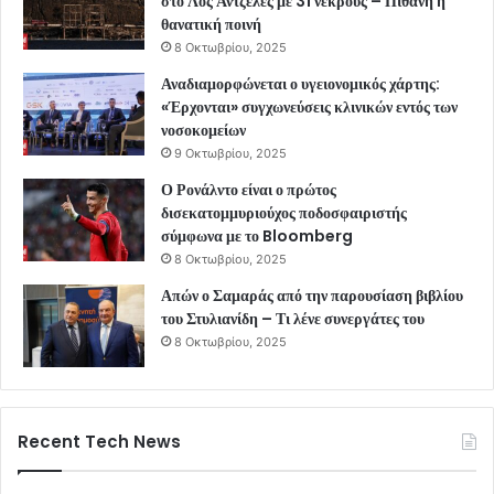
στο Λος Άντζελες με 31 νεκρούς – Πιθανή η
θανατική ποινή
8 Οκτωβρίου, 2025
Αναδιαμορφώνεται ο υγειονομικός χάρτης:
«Έρχονται» συγχωνεύσεις κλινικών εντός των
νοσοκομείων
9 Οκτωβρίου, 2025
Ο Ρονάλντο είναι ο πρώτος
δισεκατομμυριούχος ποδοσφαιριστής
σύμφωνα με το Bloomberg
8 Οκτωβρίου, 2025
Απών ο Σαμαράς από την παρουσίαση βιβλίου
του Στυλιανίδη – Τι λένε συνεργάτες του
8 Οκτωβρίου, 2025
Recent Tech News