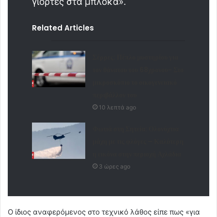
γιορτές στα μπλόκα».
Related Articles
Σέρρες: Πέπλο μυστηρίου για
τον θάνατου του 68χρονου- Στο
μικροσκόπιο το οικογενειακό
περιβάλλον του
10 λεπτά ago
Φωτιά στη Σητεία: Ολονύχτια
μάχη με τις φλόγες – Καλύτερη
η εικόνα στην περιοχή Αχλάδια
3 ώρες ago
Ο ίδιος αναφερόμενος στο τεχνικό λάθος είπε πως «για