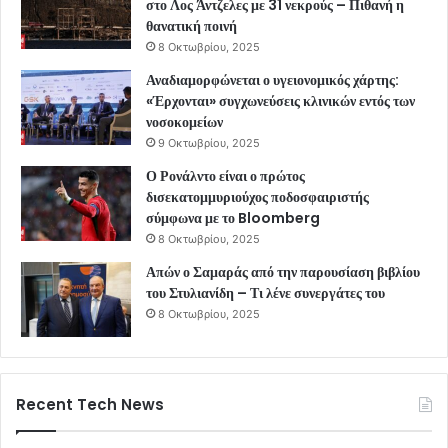
στο Λος Άντζελες με 31 νεκρούς – Πιθανή η
θανατική ποινή
8 Οκτωβρίου, 2025
Αναδιαμορφώνεται ο υγειονομικός χάρτης:
«Έρχονται» συγχωνεύσεις κλινικών εντός των
νοσοκομείων
9 Οκτωβρίου, 2025
Ο Ρονάλντο είναι ο πρώτος
δισεκατομμυριούχος ποδοσφαιριστής
σύμφωνα με το Bloomberg
8 Οκτωβρίου, 2025
Απών ο Σαμαράς από την παρουσίαση βιβλίου
του Στυλιανίδη – Τι λένε συνεργάτες του
8 Οκτωβρίου, 2025
Recent Tech News