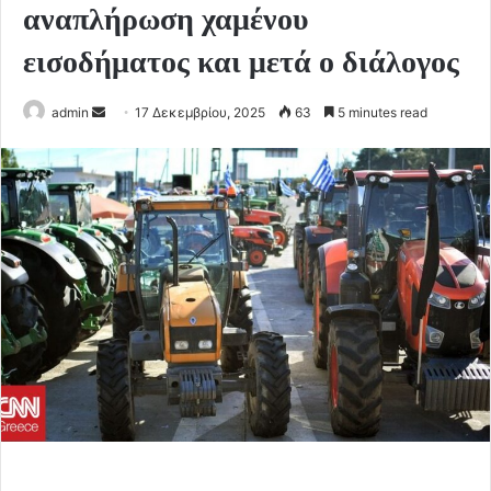
αναπλήρωση χαμένου
εισοδήματος και μετά ο διάλογος
Send
admin
17 Δεκεμβρίου, 2025
63
5 minutes read
an
email