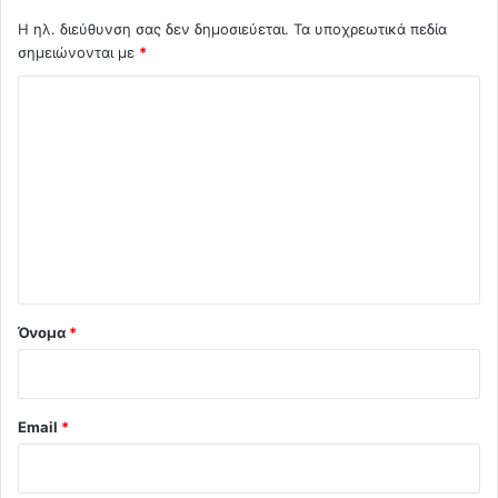
Η ηλ. διεύθυνση σας δεν δημοσιεύεται.
Τα υποχρεωτικά πεδία
σημειώνονται με
*
Σ
χ
ό
λ
ι
ο
*
Όνομα
*
Email
*