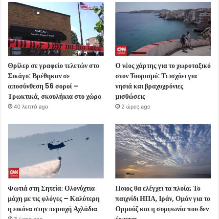
Θρίλερ σε γραφείο τελετών στο
Ο νέος χάρτης για το χωροταξικό
Σικάγο: Βρέθηκαν σε
στον Τουρισμό: Τι ισχύει για
αποσύνθεση 56 σοροί –
νησιά και βραχυχρόνιες
Τρωκτικά, σκουλήκια στο χώρο
μισθώσεις
40 λεπτά ago
2 ώρες ago
Φωτιά στη Σητεία: Ολονύχτια
Ποιος θα ελέγχει τα πλοία; Το
μάχη με τις φλόγες – Καλύτερη
παιχνίδι ΗΠΑ, Ιράν, Ομάν για το
η εικόνα στην περιοχή Αχλάδια
Ορμούζ και η συμφωνία που δεν
έρχεται
3 ώρες ago