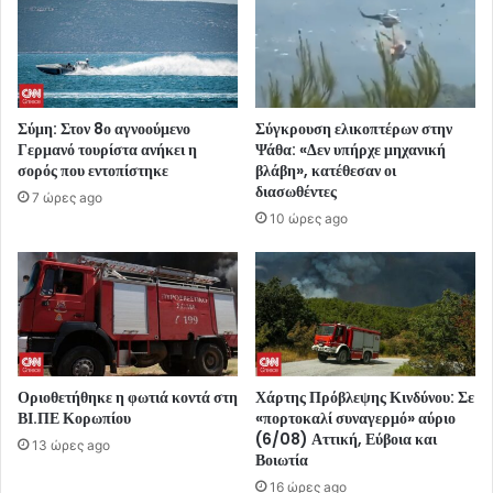
Σύμη: Στον 8ο αγνοούμενο
Σύγκρουση ελικοπτέρων στην
Γερμανό τουρίστα ανήκει η
Ψάθα: «Δεν υπήρχε μηχανική
σορός που εντοπίστηκε
βλάβη», κατέθεσαν οι
διασωθέντες
7 ώρες ago
10 ώρες ago
Οριοθετήθηκε η φωτιά κοντά στη
Χάρτης Πρόβλεψης Κινδύνου: Σε
ΒΙ.ΠΕ Κορωπίου
«πορτοκαλί συναγερμό» αύριο
(6/08) Αττική, Εύβοια και
13 ώρες ago
Βοιωτία
16 ώρες ago