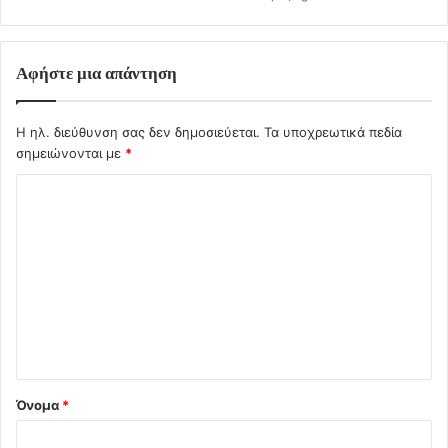
Αφήστε μια απάντηση
Η ηλ. διεύθυνση σας δεν δημοσιεύεται.
Τα υποχρεωτικά πεδία
σημειώνονται με
*
Σ
χ
ό
λ
ι
ο
*
Όνομα
*