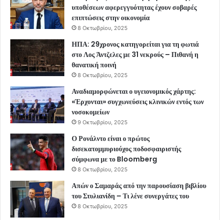
υποθέσεων αφερεγγυότητας έχουν σοβαρές
επιπτώσεις στην οικονομία
8 Οκτωβρίου, 2025
ΗΠΑ: 29χρονος κατηγορείται για τη φωτιά
στο Λος Άντζελες με 31 νεκρούς – Πιθανή η
θανατική ποινή
8 Οκτωβρίου, 2025
Αναδιαμορφώνεται ο υγειονομικός χάρτης:
«Έρχονται» συγχωνεύσεις κλινικών εντός των
νοσοκομείων
9 Οκτωβρίου, 2025
Ο Ρονάλντο είναι ο πρώτος
δισεκατομμυριούχος ποδοσφαιριστής
σύμφωνα με το Bloomberg
8 Οκτωβρίου, 2025
Απών ο Σαμαράς από την παρουσίαση βιβλίου
του Στυλιανίδη – Τι λένε συνεργάτες του
8 Οκτωβρίου, 2025