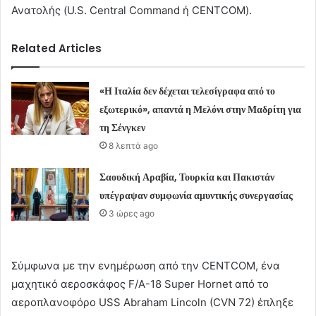
Ανατολής (U.S. Central Command ή CENTCOM).
Related Articles
«Η Ιταλία δεν δέχεται τελεσίγραφα από το
εξωτερικό», απαντά η Μελόνι στην Μαδρίτη για
τη Σένγκεν
8 λεπτά ago
Σαουδική Αραβία, Τουρκία και Πακιστάν
υπέγραψαν συμφωνία αμυντικής συνεργασίας
3 ώρες ago
Σύμφωνα με την ενημέρωση από την CENTCOM, ένα
μαχητικό αεροσκάφος F/A-18 Super Hornet από το
αεροπλανοφόρο USS Abraham Lincoln (CVN 72) έπληξε