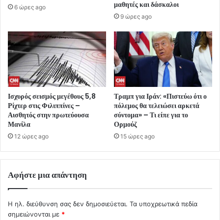
μαθητές και δάσκαλοι
6 ώρες ago
9 ώρες ago
Ισχυρός σεισμός μεγέθους 5,8
Τραμπ για Ιράν: «Πιστεύω ότι ο
Ρίχτερ στις Φιλιππίνες –
πόλεμος θα τελειώσει αρκετά
Αισθητός στην πρωτεύουσα
σύντομα» – Τι είπε για το
Μανίλα
Ορμούζ
12 ώρες ago
15 ώρες ago
Αφήστε μια απάντηση
Η ηλ. διεύθυνση σας δεν δημοσιεύεται.
Τα υποχρεωτικά πεδία
σημειώνονται με
*