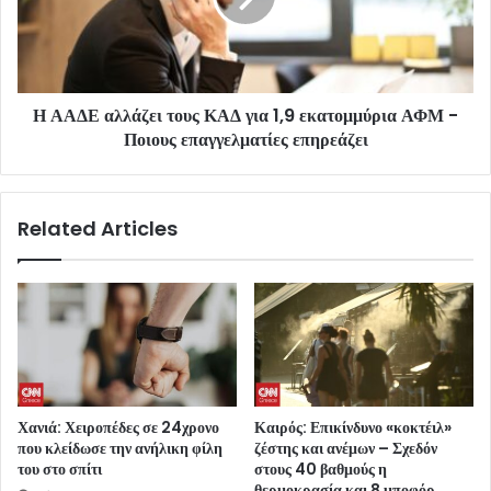
Η ΑΑΔΕ αλλάζει τους ΚΑΔ για 1,9 εκατομμύρια ΑΦΜ -
Ποιους επαγγελματίες επηρεάζει
Related Articles
Χανιά: Χειροπέδες σε 24χρονο
Καιρός: Επικίνδυνο «κοκτέιλ»
που κλείδωσε την ανήλικη φίλη
ζέστης και ανέμων – Σχεδόν
του στο σπίτι
στους 40 βαθμούς η
θερμοκρασία και 8 μποφόρ