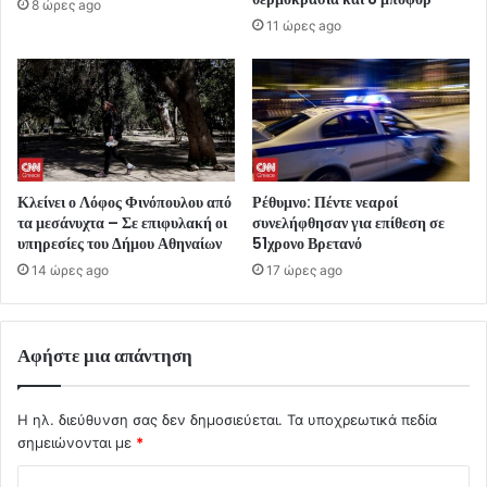
8 ώρες ago
11 ώρες ago
Κλείνει ο Λόφος Φινόπουλου από
Ρέθυμνο: Πέντε νεαροί
τα μεσάνυχτα – Σε επιφυλακή οι
συνελήφθησαν για επίθεση σε
υπηρεσίες του Δήμου Αθηναίων
51χρονο Βρετανό
14 ώρες ago
17 ώρες ago
Αφήστε μια απάντηση
Η ηλ. διεύθυνση σας δεν δημοσιεύεται.
Τα υποχρεωτικά πεδία
σημειώνονται με
*
Σ