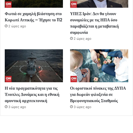
Φωτιά σε χαμηλή βλάστηση στο
ΥΠΕΞ Ιράν: Δεν θα γίνουν
Κορωπί Αττικής – Ήχησε το 112
συνομιλίες με τις ΗΠΑ όσο
παραβιάζεται η μεταβατική
2 ώρες ago
συμφωνία
2 ώρες ago
Η νέα πραγματικότητα για τις
Οι οριστικοί πίνακες της ΔΥΠΑ
Ένοπλες Δυνάμεις και η εθνική
για δωρεάν φιλοξενία σε
αμυντική αρχιτεκτονική
Βρεφονηπιακούς Σταθμούς
3 ώρες ago
3 ώρες ago