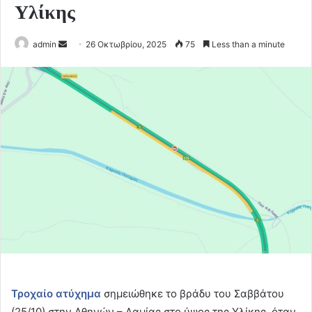
Υλίκης
Send
admin
26 Οκτωβρίου, 2025
75
Less than a minute
an
email
Τροχαίο ατύχημα
σημειώθηκε το βράδυ του Σαββάτου
(25/10) στην Αθηνών – Λαμίας στο ύψος της Υλίκης, όταν