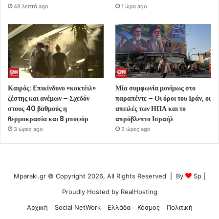
48 λεπτά ago
1 ώρα ago
Καιρός: Επικίνδυνο «κοκτέιλ»
Μία συμφωνία μονίμως στο
ζέστης και ανέμων – Σχεδόν
παραπέντε – Οι όροι του Ιράν, οι
στους 40 βαθμούς η
απειλές των ΗΠΑ και το
θερμοκρασία και 8 μποφόρ
απρόβλεπτο Ισραήλ
3 ώρες ago
3 ώρες ago
Mparaki.gr © Copyright 2026, All Rights Reserved | By
Sp
|
Proudly Hosted by
RealHosting
Αρχική
Social NetWork
Ελλάδα
Κόσμος
Πολιτική