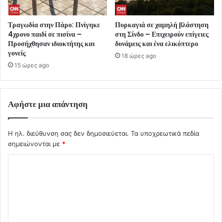
Τραγωδία στην Πάρο: Πνίγηκε
Πυρκαγιά σε χαμηλή βλάστηση
4χρονο παιδί σε πισίνα –
στη Σίνδο – Επιχειρούν επίγειες
Προσήχθησαν ιδιοκτήτης και
δυνάμεις και ένα ελικόπτερο
γονείς
18 ώρες ago
15 ώρες ago
Αφήστε μια απάντηση
Η ηλ. διεύθυνση σας δεν δημοσιεύεται.
Τα υποχρεωτικά πεδία
σημειώνονται με
*
Σ
χ
ό
λ
ι