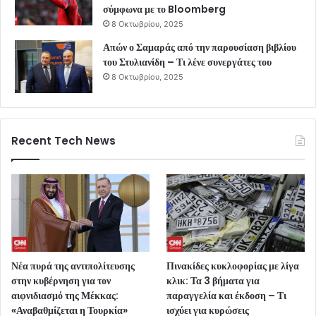
σύμφωνα με το Bloomberg
8 Οκτωβρίου, 2025
Απών ο Σαμαράς από την παρουσίαση βιβλίου
του Στυλιανίδη – Τι λένε συνεργάτες του
8 Οκτωβρίου, 2025
Recent Tech News
Νέα πυρά της αντιπολίτευσης
Πινακίδες κυκλοφορίας με λίγα
στην κυβέρνηση για τον
κλικ: Τα 3 βήματα για
αιφνιδιασμό της Μέκκας:
παραγγελία και έκδοση – Τι
«Αναβαθμίζεται η Τουρκία»
ισχύει για κυρώσεις