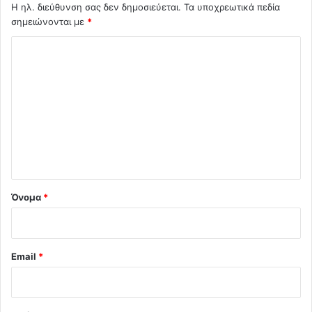
Η ηλ. διεύθυνση σας δεν δημοσιεύεται.
Τα υποχρεωτικά πεδία
σημειώνονται με
*
Σ
χ
ό
λ
ι
ο
*
Όνομα
*
Email
*