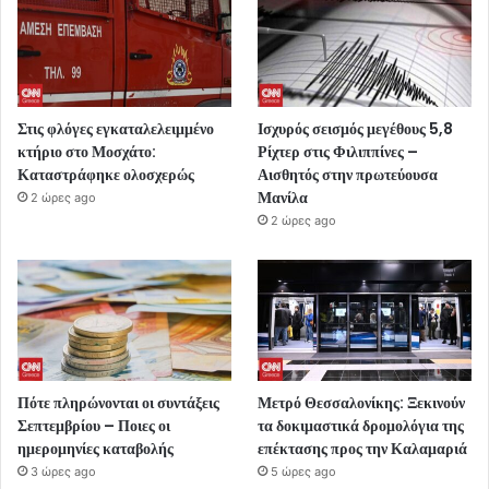
Στις φλόγες εγκαταλελειμμένο
Ισχυρός σεισμός μεγέθους 5,8
κτήριο στο Μοσχάτο:
Ρίχτερ στις Φιλιππίνες –
Καταστράφηκε ολοσχερώς
Αισθητός στην πρωτεύουσα
Μανίλα
2 ώρες ago
2 ώρες ago
Πότε πληρώνονται οι συντάξεις
Μετρό Θεσσαλονίκης: Ξεκινούν
Σεπτεμβρίου – Ποιες οι
τα δοκιμαστικά δρομολόγια της
ημερομηνίες καταβολής
επέκτασης προς την Καλαμαριά
3 ώρες ago
5 ώρες ago