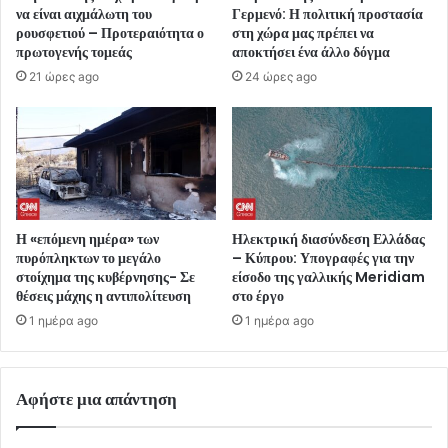
να είναι αιχμάλωτη του
Γερμενό: Η πολιτική προστασία
ρουσφετιού – Προτεραιότητα ο
στη χώρα μας πρέπει να
πρωτογενής τομεάς
αποκτήσει ένα άλλο δόγμα
21 ώρες ago
24 ώρες ago
Η «επόμενη ημέρα» των
Ηλεκτρική διασύνδεση Ελλάδας
πυρόπληκτων το μεγάλο
– Κύπρου: Υπογραφές για την
στοίχημα της κυβέρνησης- Σε
είσοδο της γαλλικής Meridiam
θέσεις μάχης η αντιπολίτευση
στο έργο
1 ημέρα ago
1 ημέρα ago
Αφήστε μια απάντηση