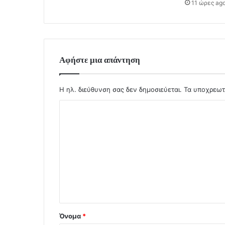
11 ώρες ag
Αφήστε μια απάντηση
Η ηλ. διεύθυνση σας δεν δημοσιεύεται.
Τα υποχρεωτ
Σ
χ
ό
λ
ι
ο
*
Όνομα
*