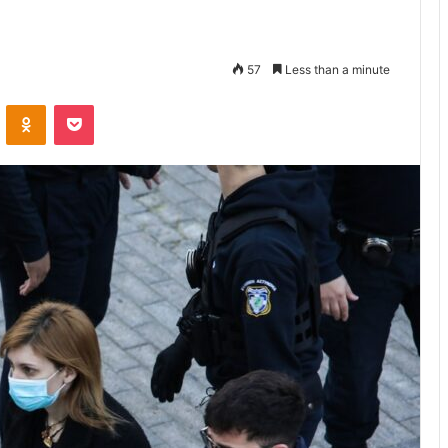
57
Less than a minute
VKontakte
Odnoklassniki
Pocket