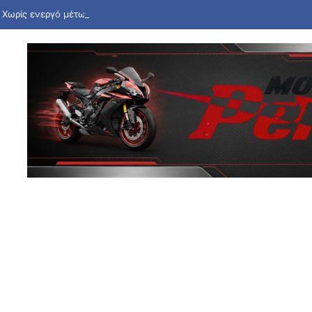
 Χωρίς ενεργό μέτωπο η πυρκαγιά στην Ερμακιά