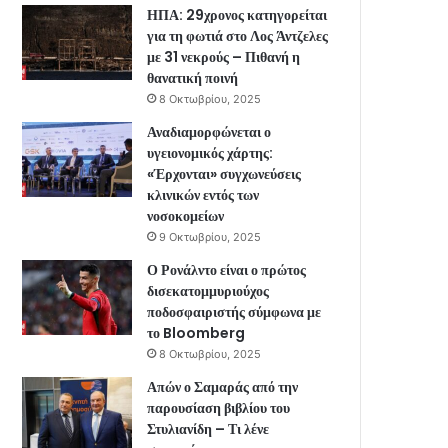
ΗΠΑ: 29χρονος κατηγορείται
για τη φωτιά στο Λος Άντζελες
με 31 νεκρούς – Πιθανή η
θανατική ποινή
8 Οκτωβρίου, 2025
Αναδιαμορφώνεται ο
υγειονομικός χάρτης:
«Έρχονται» συγχωνεύσεις
κλινικών εντός των
νοσοκομείων
9 Οκτωβρίου, 2025
Ο Ρονάλντο είναι ο πρώτος
δισεκατομμυριούχος
ποδοσφαιριστής σύμφωνα με
το Bloomberg
8 Οκτωβρίου, 2025
Απών ο Σαμαράς από την
παρουσίαση βιβλίου του
Στυλιανίδη – Τι λένε