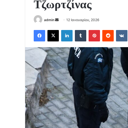
Τζωρτζίνας
Send
admin
12 Ιανουαρίου, 2026
an
Facebook
X
LinkedIn
Tumblr
Pinterest
Reddit
email