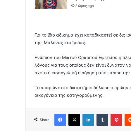
2 ώρες ago
Για το ίδιο αδίκημα έχει καταδικαστεί σε δις 
της, Μαλένας και Ίριδας.
Ενώπιον του Μικτού Ορκωτού Εφετείου η πλε
λόγους για τους οποίους δεν είναι δυνατόν να
σχετική εισαγγελική εισήγηση αποφάσισε την
Το «παρών» στο δικαστήριο δήλωσε ο πρώην 
οικογένεια της κατηγορούμενης.
Facebook
X
LinkedIn
Tumblr
Pint
Share