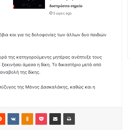
δυσπρόσιτο σημείο
5 ώρες ago
ισόβια και για τις δολοφονίες των άλλων δυο παιδιών
υρά της κατηγορούμενης μητέρας ανέπτυξε τους
 ξεκινήσει άμεσα η δίκη. Το δικαστήριο μετά από
 αναβολή της δίκης.
σύζυγος της Μάνος Δασκαλάκης, καθώς και η
erest
Reddit
VKontakte
Odnoklassniki
Pocket
Share via Email
Print