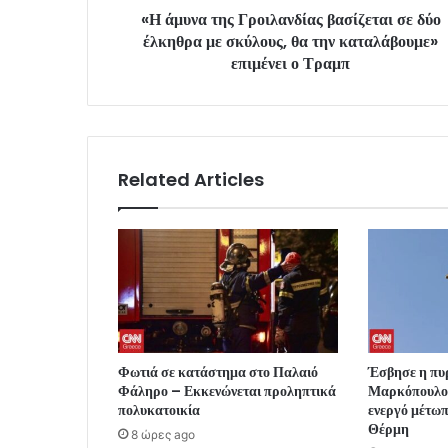
«Η άμυνα της Γροιλανδίας βασίζεται σε δύο
έλκηθρα με σκύλους, θα την καταλάβουμε»
επιμένει ο Τραμπ
Related Articles
Φωτιά σε κατάστημα στο Παλαιό
Έσβησε η πυ
Φάληρο – Εκκενώνεται προληπτικά
Μαρκόπουλο 
πολυκατοικία
ενεργό μέτωπ
Θέρμη
8 ώρες ago