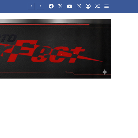
Facebook
X
YouTube
Instagram
Log In
Random Article
Sidebar