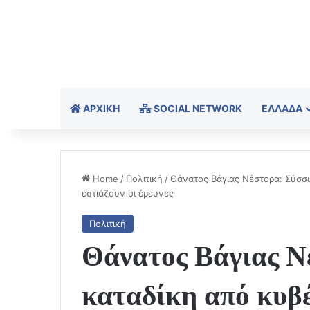
ΑΡΧΙΚΉ
SOCIAL NETWORK
ΕΛΛΆΔΑ
Home
/
Πολιτική
/
Θάνατος Βάγιας Νέστορα: Σύσσω
εστιάζουν οι έρευνες
Πολιτική
Θάνατος Βάγιας Ν
καταδίκη από κυβ