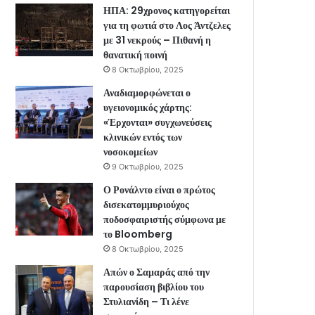
ΗΠΑ: 29χρονος κατηγορείται
για τη φωτιά στο Λος Άντζελες
με 31 νεκρούς – Πιθανή η
θανατική ποινή
8 Οκτωβρίου, 2025
Αναδιαμορφώνεται ο
υγειονομικός χάρτης:
«Έρχονται» συγχωνεύσεις
κλινικών εντός των
νοσοκομείων
9 Οκτωβρίου, 2025
Ο Ρονάλντο είναι ο πρώτος
δισεκατομμυριούχος
ποδοσφαιριστής σύμφωνα με
το Bloomberg
8 Οκτωβρίου, 2025
Απών ο Σαμαράς από την
παρουσίαση βιβλίου του
Στυλιανίδη – Τι λένε