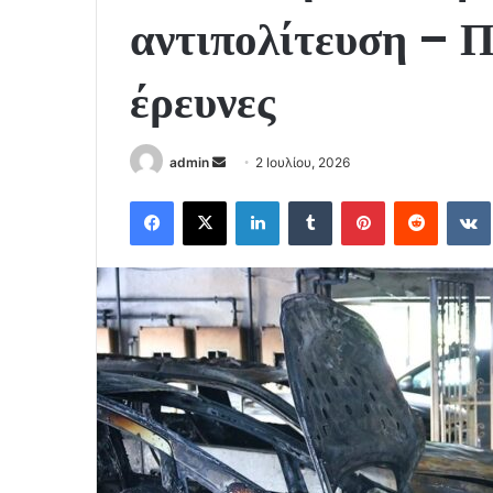
αντιπολίτευση – Π
έρευνες
Send
admin
2 Ιουλίου, 2026
an
Facebook
X
LinkedIn
Tumblr
Pinterest
Reddit
email