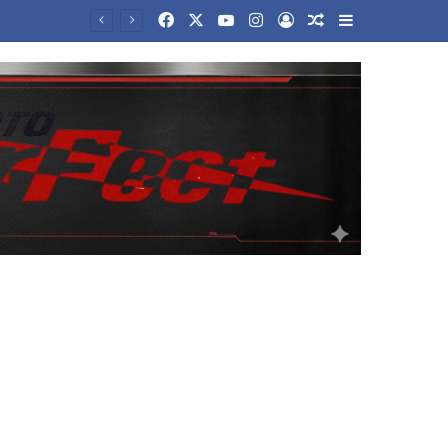
Facebook
X
YouTube
Instagram
Log In
Random Article
Sidebar
Νέα αρχεία με UFO αποχαρακτήρισε η κυβέρνηση Τραμπ – Οι ανεξήγητες θεάσεις και τα αντικείμενα