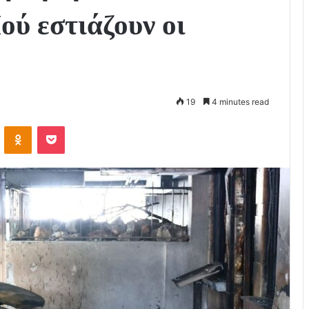
ού εστιάζουν οι
19
4 minutes read
VKontakte
Odnoklassniki
Pocket