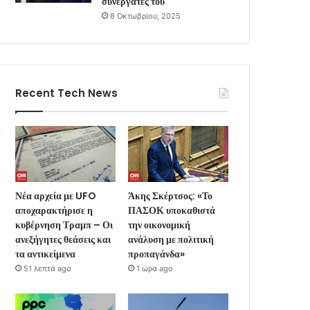
συνεργάτες του
8 Οκτωβρίου, 2025
Recent Tech News
Νέα αρχεία με UFO
Άκης Σκέρτσος: «Το
αποχαρακτήρισε η
ΠΑΣΟΚ υποκαθιστά
κυβέρνηση Τραμπ – Οι
την οικονομική
ανεξήγητες θεάσεις και
ανάλυση με πολιτική
τα αντικείμενα
προπαγάνδα»
51 λεπτά ago
1 ώρα ago